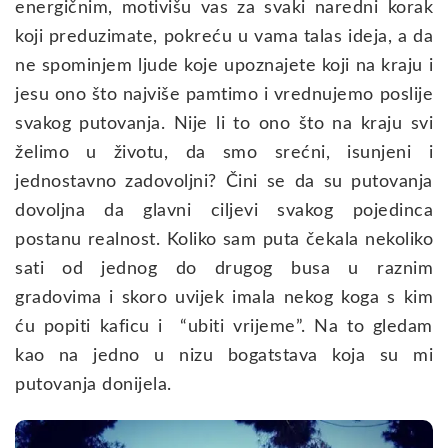
energičnim, motivišu vas za svaki naredni korak
koji preduzimate, pokreću u vama talas ideja, a da
ne spominjem ljude koje upoznajete koji na kraju i
jesu ono što najviše pamtimo i vrednujemo poslije
svakog putovanja. Nije li to ono što na kraju svi
želimo u životu, da smo srećni, isunjeni i
jednostavno zadovoljni? Čini se da su putovanja
dovoljna da glavni ciljevi svakog pojedinca
postanu realnost. Koliko sam puta čekala nekoliko
sati od jednog do drugog busa u raznim
gradovima i skoro uvijek imala nekog koga s kim
ću popiti kaficu i “ubiti vrijeme”. Na to gledam
kao na jedno u nizu bogatstava koja su mi
putovanja donijela.