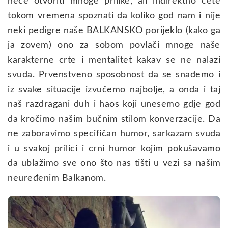
neće otvoriti mnoge prilike, ali indirektno ćete
tokom vremena spoznati da koliko god nam i nije
neki pedigre naše BALKANSKO porijeklo (kako ga
ja zovem) ono za sobom povlači mnoge naše
karakterne crte i mentalitet kakav se ne nalazi
svuda. Prvenstveno sposobnost da se snađemo i
iz svake situacije izvučemo najbolje, a onda i taj
naš razdragani duh i haos koji unesemo gdje god
da kročimo našim bučnim stilom konverzacije. Da
ne zaboravimo specifičan humor, sarkazam svuda
i u svakoj prilici i crni humor kojim pokušavamo
da ublažimo sve ono što nas tišti u vezi sa našim
neuređenim Balkanom.