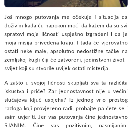
Još mnogo putovanja me očekuje i situacija da
doživim kada ću napokon moći da kažem da su svi
spratovi moje ličnosti uspješno izgrađeni i da je
moja misija privedena kraju. I tada će vjerovatno
ostati neke male, apsolutno nedostižne tačke na
zemljskoj kugli čiji će zatvoreni, jedinstveni život i
svijet koji su stvorile uvijek ostati misterija.
A zašto u svojoj ličnosti skupljati sva ta različita
iskustva i priče? Zar jednostavnost nije u većini
slučajeva ključ uspjeha? Iz jednog vrlo prostog
razloga koji provjereno radi, probajte pa ćete se i
saim uvjeriti. Jer vas putovanja čine jednostavno
SJANIM. Čine vas pozitivnim, nasmijanim,