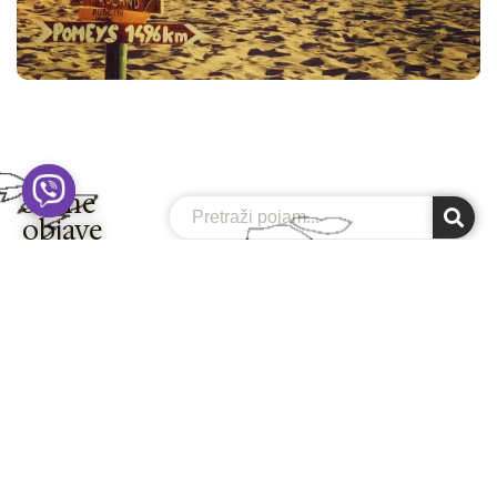
Slične
Search
objave
RIO
Bilbao - priča o gradu koji je odbio da
nestane! (VODIČ 2026)
Ah taj sjever Španije! Kako je samo poseban i
drugačiji od juga i centra zemlje, a nije baš toliko
na...