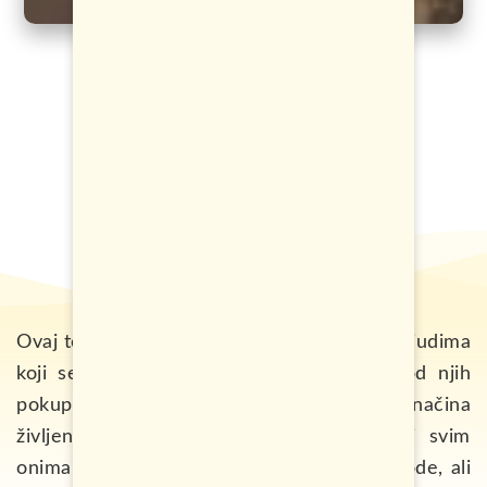
Ovaj tekst je posvećen vječitim putnicima, ljudima
koji se obišli mnogo zemalja i iz svake od njih
pokupili barem dio nacionalnog identiteta, načina
življenja, osjećanja i razmišljanja. Kao i svim
onima koji još uvijek nisu zaplivali u ove vode, ali