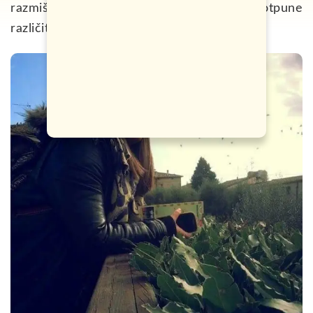
razmišljaju i žele da svoj život upotpune
različitostima kojima svijet obiluje.