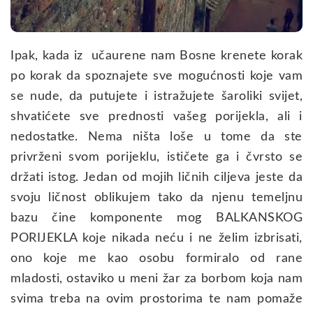
Ipak, kada iz učaurene nam Bosne krenete korak
po korak da spoznajete sve mogućnosti koje vam
se nude, da putujete i istražujete šaroliki svijet,
shvatićete sve prednosti vašeg porijekla, ali i
nedostatke. Nema ništa loše u tome da ste
privrženi svom porijeklu, ističete ga i čvrsto se
držati istog. Jedan od mojih ličnih ciljeva jeste da
svoju ličnost oblikujem tako da njenu temeljnu
bazu čine komponente mog BALKANSKOG
PORIJEKLA koje nikada neću i ne želim izbrisati,
ono koje me kao osobu formiralo od rane
mladosti, ostaviko u meni žar za borbom koja nam
svima treba na ovim prostorima te nam pomaže