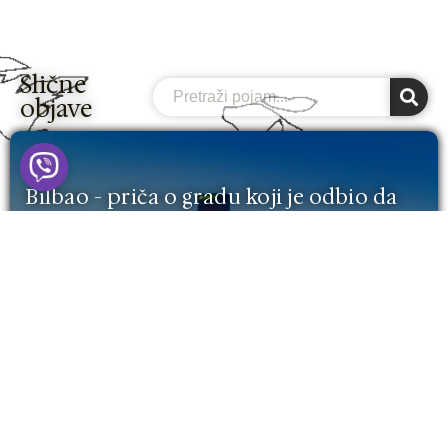
Slične
Search
objave
RIO
Bilbao - priča o gradu koji je odbio da
nestane! (VODIČ 2026)
Ah taj sjever Španije! Kako je samo poseban i
drugačiji od juga i centra zemlje, a nije baš toliko
na...
Pročitaj Više