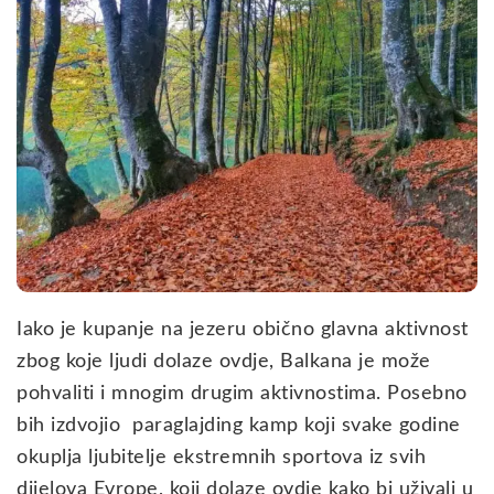
Iako je kupanje na jezeru obično glavna aktivnost
zbog koje ljudi dolaze ovdje, Balkana je može
pohvaliti i mnogim drugim aktivnostima. Posebno
bih izdvojio paraglajding kamp koji svake godine
okuplja ljubitelje ekstremnih sportova iz svih
dijelova Evrope, koji dolaze ovdje kako bi uživali u