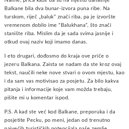
Naime, priča kaže da su na mjestu današnje
Balkane bila dva bunar-izvora puna ribe. Na
turskom, riječ „baluk” znači riba, pa je izvoršte
vremenom dobilo ime “Balukhana”, što znači
stanište riba. Mislim da je sada svima jasnije i
otkud ovaj naziv koji imamo danas.
I eto drugari, dođosmo do kraja ove priče o
jezeru Balkana. Zaista se nadam da ste kroz ovaj
tekst, naučili neke nove stvari o ovom mjestu, kao
i da sam vas motivisao za posjetu. Za bilo kakva
pitanja i informacije koje vam možda trebaju,
pišite mi u komentar ispod.
P.S. A kad ste već kod Balkane, preporuka i da
posjetite Pecku, po meni, jedan od trenutno
najvećih turističkih potencijala naše zemlje.