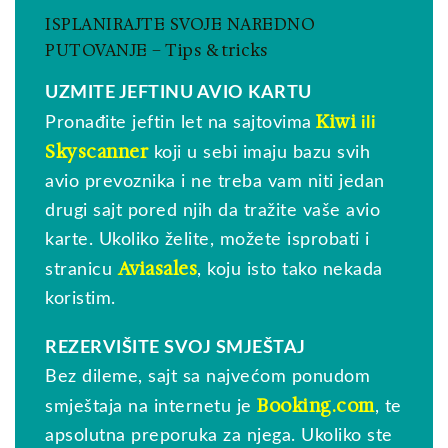
ISPLANIRAJTE SVOJE NAREDNO
PUTOVANJE – Tips & tricks
UZMITE JEFTINU AVIO KARTU
Kiwi
Pronađite jeftin let na sajtovima
ili
Skyscanner
koji u sebi imaju bazu svih
avio prevoznika i ne treba vam niti jedan
drugi sajt pored njih da tražite vaše avio
karte. Ukoliko želite, možete isprobati i
Aviasales
stranicu
, koju isto tako nekada
koristim.
REZERVIŠITE SVOJ SMJEŠTAJ
Bez dileme, sajt sa najvećom ponudom
Booking.com
smještaja na internetu je
, te
apsolutna preporuka za njega. Ukoliko ste