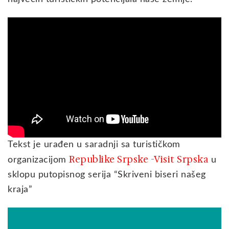
Tekst je urađen u saradnji sa turističkom
Republike Srpske -Visit Srpska
organizacijom
u
sklopu putopisnog serija “Skriveni biseri našeg
kraja”