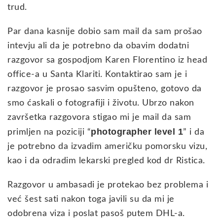
trud.
Par dana kasnije dobio sam mail da sam prošao
intevju ali da je potrebno da obavim dodatni
razgovor sa gospodjom Karen Florentino iz head
office-a u Santa Klariti. Kontaktirao sam je i
razgovor je prosao sasvim opušteno, gotovo da
smo ćaskali o fotografiji i životu. Ubrzo nakon
završetka razgovora stigao mi je mail da sam
photographer level 1
primljen na poziciji “
” i da
je potrebno da izvadim američku pomorsku vizu,
kao i da odradim lekarski pregled kod dr Ristica.
Razgovor u ambasadi je protekao bez problema i
već šest sati nakon toga javili su da mi je
odobrena viza i poslat pasoš putem DHL-a.