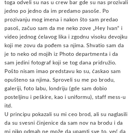
toga odveli su nas u crew bar gde su nas prozivali
jedno po jedno da im predamo pasoše. Po
prozivanju mog imena i nakon što sam predao
pasoš, začuo sam da me neko zove „Hey Ivan“ i
video jednog ćelavog lika i zgodnu visoku devojku
koji me zovu da pođem sa njima. Shvatio sam da
je to neko od mojih iz Photo departmenta i da
sam jedini fotograf koji se tog dana pridružio.
Pošto nisam imao predstavu ko su, ćaskao sam
opušteno sa njima. Sproveli su me po brodu,
galeriji, foto labu, londriju (gde sam dobio
posteljinu i peškire, kao i uniformu), staff mess-u
itd.
U principu pokazali su mi ceo brod, ali su naglasili
da su svesni činjenice da sam nov na brodu i da
mi niko odmah ne može da upamti sve to, već da