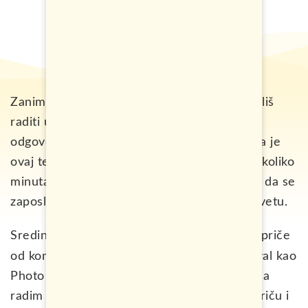
Zanima te kako dobiti posao na kruzeru? Želiš
raditi u inostranstvu? Ako si u svojoj glavi
odgovorio potvrdno na ova dva pitanja, onda je
ovaj tekst baš za tebe, jer ćeš kroz samo nekoliko
minuta čitanja saznati sve što ti je potrebno da se
zaposliš na nekom od najboljih kruzera na svetu.
Sredinom 2016. godine, nakon što sam čuo priče
Bojane
od komšinice
koja je radila za Carnival kao
Photo Menadžer, shvatio sam da i ja želim da
radim na brodu. Brzo me je uputila u celu priču i