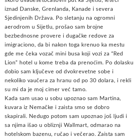
skoro dvadesetočasovni put ka Sijetlu, leteći
iznad Danske, Grenlanda, Kanade i severa
Sjedinjenih Država. Po sletanju na ogromni
aerodrom u Sijetlu, prošao sam brojne
bezbednosne provere i dugačke redove za
imigraciono, da bi nakon toga krenuo ka mestu
gde me čeka vozač mini busa koji vozi za “Red
Lion” hotel u kome treba da prenoćim. Po dolasku
dobio sam ključeve od dvokrevetne sobe i
nekoliko vaučera za hranu od po 30 dolara, i rekli
su mi da je moj cimer već tamo.
Kada sam usao u sobu upoznao sam Martina,
kuvara iz Nemačke i zaista smo se dobro
skapirali. Nedugo potom sam upoznao još ljudi i
sa njima išao u obliznji Wallmart, odmarao na
hotelskom bazenu, ručao i večerao. Zaista sam