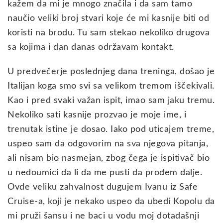
kažem da mi je mnogo značila i da sam tamo
naučio veliki broj stvari koje će mi kasnije biti od
koristi na brodu. Tu sam stekao nekoliko drugova
sa kojima i dan danas održavam kontakt.
U predvečerje poslednjeg dana treninga, došao je
Italijan koga smo svi sa velikom tremom iščekivali.
Kao i pred svaki važan ispit, imao sam jaku tremu.
Nekoliko sati kasnije prozvao je moje ime, i
trenutak istine je dosao. Iako pod uticajem treme,
uspeo sam da odgovorim na sva njegova pitanja,
ali nisam bio nasmejan, zbog čega je ispitivač bio
u nedoumici da li da me pusti da prođem dalje.
Ovde veliku zahvalnost dugujem Ivanu iz Safe
Cruise-a, koji je nekako uspeo da ubedi Kopolu da
mi pruži šansu i ne baci u vodu moj dotadašnji