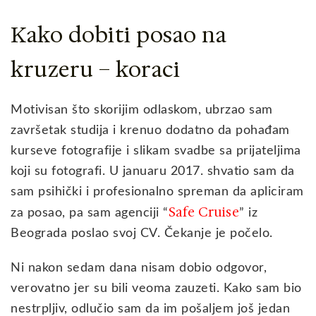
Kako dobiti posao na
kruzeru – koraci
Motivisan što skorijim odlaskom, ubrzao sam
završetak studija i krenuo dodatno da pohađam
kurseve fotografije i slikam svadbe sa prijateljima
koji su fotografi. U januaru 2017. shvatio sam da
sam psihički i profesionalno spreman da apliciram
Safe Cruise
za posao, pa sam agenciji “
” iz
Beograda poslao svoj CV. Čekanje je počelo.
Ni nakon sedam dana nisam dobio odgovor,
verovatno jer su bili veoma zauzeti. Kako sam bio
nestrpljiv, odlučio sam da im pošaljem još jedan