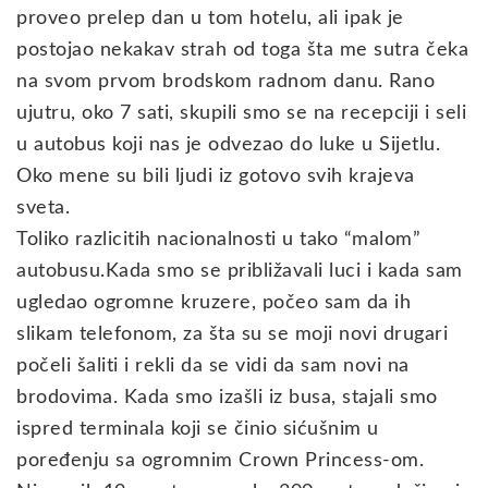
proveo prelep dan u tom hotelu, ali ipak je
postojao nekakav strah od toga šta me sutra čeka
na svom prvom brodskom radnom danu. Rano
ujutru, oko 7 sati, skupili smo se na recepciji i seli
u autobus koji nas je odvezao do luke u Sijetlu.
Oko mene su bili ljudi iz gotovo svih krajeva
sveta.
Toliko razlicitih nacionalnosti u tako “malom”
autobusu.Kada smo se približavali luci i kada sam
ugledao ogromne kruzere, počeo sam da ih
slikam telefonom, za šta su se moji novi drugari
počeli šaliti i rekli da se vidi da sam novi na
brodovima. Kada smo izašli iz busa, stajali smo
ispred terminala koji se činio sićušnim u
poređenju sa ogromnim Crown Princess-om.