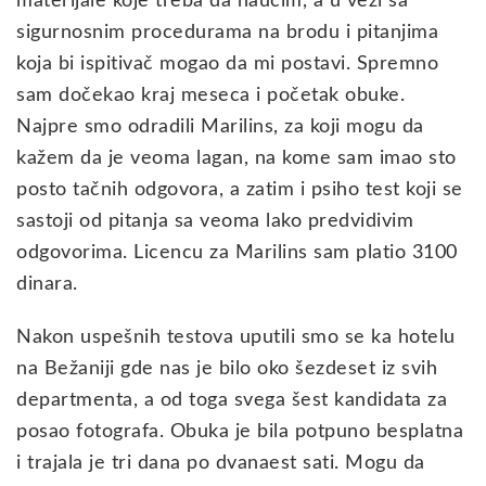
materijale koje treba da naučim, a u vezi sa
sigurnosnim procedurama na brodu i pitanjima
koja bi ispitivač mogao da mi postavi. Spremno
sam dočekao kraj meseca i početak obuke.
Najpre smo odradili Marilins, za koji mogu da
kažem da je veoma lagan, na kome sam imao sto
posto tačnih odgovora, a zatim i psiho test koji se
sastoji od pitanja sa veoma lako predvidivim
odgovorima. Licencu za Marilins sam platio 3100
dinara.
Nakon uspešnih testova uputili smo se ka hotelu
na Bežaniji gde nas je bilo oko šezdeset iz svih
departmenta, a od toga svega šest kandidata za
posao fotografa. Obuka je bila potpuno besplatna
i trajala je tri dana po dvanaest sati. Mogu da