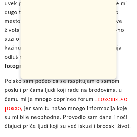
uvek pomagala kada je to bilo potrebno. Nije mi
dugo trebalo da se odlučim za buduće radno
mesto, jer sam čuo da staff ima mnogo uslove
života nego ostala posada, što mi je definitivno
suzilo izbor na pozicije fotografa, krupijea u
kazinu ili prodavca u šopu. Nakon razmišljanja
brodskog
odlušio sam da krenem putem
fotografa
.
Polako sam počeo da se raspitujem o samom
poslu i pričama ljudi koji rade na brodovima, u
Inozemstvo-
čemu mi je mnogo doprineo forum
posao
,
jer sam tu našao mnogo informacija koje
su mi bile neophodne. Provodio sam dane i noći
čtajuci priče ljudi koji su već iskusili brodski život.