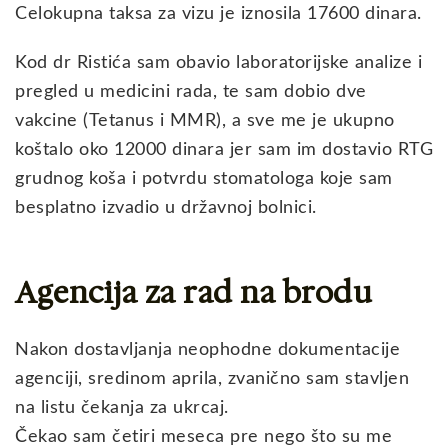
Celokupna taksa za vizu je iznosila 17600 dinara.
Kod dr Ristića sam obavio laboratorijske analize i
pregled u medicini rada, te sam dobio dve
vakcine (Tetanus i MMR), a sve me je ukupno
koštalo oko 12000 dinara jer sam im dostavio RTG
grudnog koša i potvrdu stomatologa koje sam
besplatno izvadio u državnoj bolnici.
Agencija za rad na brodu
Nakon dostavljanja neophodne dokumentacije
agenciji, sredinom aprila, zvanično sam stavljen
na listu čekanja za ukrcaj.
Čekao sam četiri meseca pre nego što su me