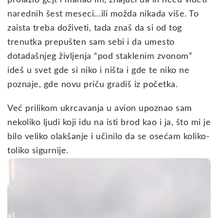
prolazio gejt i mahao im, znajući da ih neću videti
narednih šest meseci…ili možda nikada više. To
zaista treba doživeti, tada znaš da si od tog
trenutka prepušten sam sebi i da umesto
dotadašnjeg življenja “pod staklenim zvonom”
ideš u svet gde si niko i ništa i gde te niko ne
poznaje, gde novu priču gradiš iz početka.
Već prilikom ukrcavanja u avion upoznao sam
nekoliko ljudi koji idu na isti brod kao i ja, što mi je
bilo veliko olakšanje i učinilo da se osećam koliko-
toliko sigurnije.