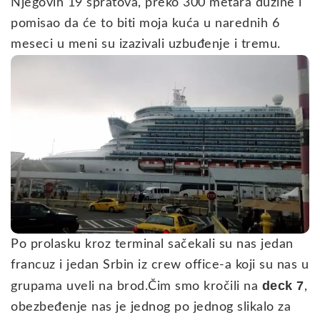
Njegovih 19 spratova, preko 300 metara dužine i
pomisao da će to biti moja kuća u narednih 6
meseci u meni su izazivali uzbuđenje i tremu.
Po prolasku kroz terminal sačekali su nas jedan
francuz i jedan Srbin iz crew office-a koji su nas u
deck 7
grupama uveli na brod.Čim smo kročili na
,
obezbeđenje nas je jednog po jednog slikalo za