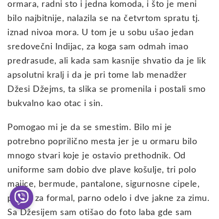
ormara, radni sto i jedna komoda, i što je meni
bilo najbitnije, nalazila se na četvrtom spratu tj.
iznad nivoa mora. U tom je u sobu ušao jedan
sredovečni Indijac, za koga sam odmah imao
predrasude, ali kada sam kasnije shvatio da je lik
apsolutni kralj i da je pri tome lab menadžer
Džesi Džejms, ta slika se promenila i postali smo
bukvalno kao otac i sin.
Pomogao mi je da se smestim. Bilo mi je
potrebno poprilično mesta jer je u ormaru bilo
mnogo stvari koje je ostavio prethodnik. Od
uniforme sam dobio dve plave košulje, tri polo
majice, bermude, pantalone, sigurnosne cipele,
prsluk za formal, parno odelo i dve jakne za zimu.
Sa Džesijem sam otišao do foto laba gde sam