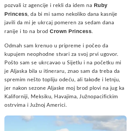
Ruby
pozvali iz agencije i rekli da idem na
Princess
, da bi mi samo nekoliko dana kasnije
javili da mi je ukrcaj pomeren za sedam dana
Crown Princess
ranije i to na brod
.
Odmah sam krenuo u pripreme i počeo da
kupujem neophodne stvari za svoj prvi ugovor.
Pošto sam se ukrcavao u Sijetlu i na početku mi
je Aljaska bila u itineraru, znao sam da treba da
spremim nešto topliju odeću, ali takođe i letnju,
jer nakon sezone Aljaske moj brod plovi na jug ka
Kaliforniji, Meksiku, Havajima, Južnopacifickim
ostrvima i Južnoj Americi.