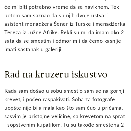
će mi biti potrebno vreme da se naviknem. Tek
potom sam saznao da su njih dvoje ustvari
asistent menadžera Šener iz Turske i menadžerka
Tereza iz Južne Afrike. Rekli su mi da imam oko 2
sata da se smestim i odmorim i da ćemo kasnije
imati sastanak u galeriji.
Rad na kruzeru iskustvo
Kada sam došao u sobu smestio sam se na gornji
krevet, i počeo raspakivati. Soba za fotografe
uopšte nije bila mala kao što sam čuo u pričama,
sasvim je pristojne veličine, sa krevetom na sprat
i sopstvenim kupatilom. Tu su takođe smeštena 2