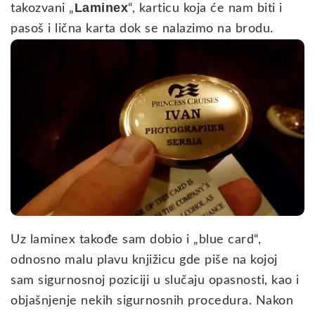
Laminex
takozvani „
“, karticu koja će nam biti i
pasoš i lična karta dok se nalazimo na brodu.
Uz laminex takođe sam dobio i „blue card“,
odnosno malu plavu knjižicu gde piše na kojoj
sam sigurnosnoj poziciji u slučaju opasnosti, kao i
objašnjenje nekih sigurnosnih procedura. Nakon