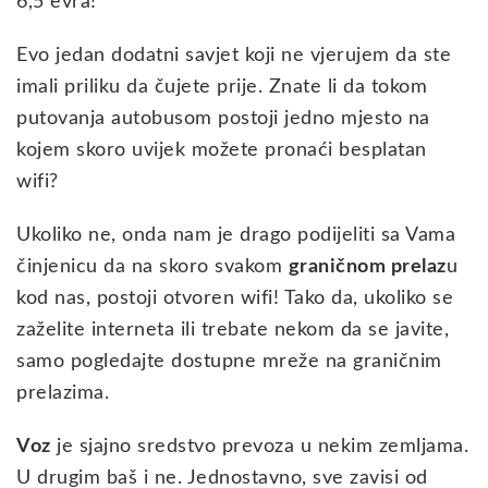
6,5 evra!
Evo jedan dodatni savjet koji ne vjerujem da ste
imali priliku da čujete prije. Znate li da tokom
putovanja autobusom postoji jedno mjesto na
kojem skoro uvijek možete pronaći besplatan
wifi?
Ukoliko ne, onda nam je drago podijeliti sa Vama
činjenicu da na skoro svakom
graničnom prelaz
u
kod nas, postoji otvoren wifi! Tako da, ukoliko se
zaželite interneta ili trebate nekom da se javite,
samo pogledajte dostupne mreže na graničnim
prelazima.
Voz
je sjajno sredstvo prevoza u nekim zemljama.
U drugim baš i ne. Jednostavno, sve zavisi od