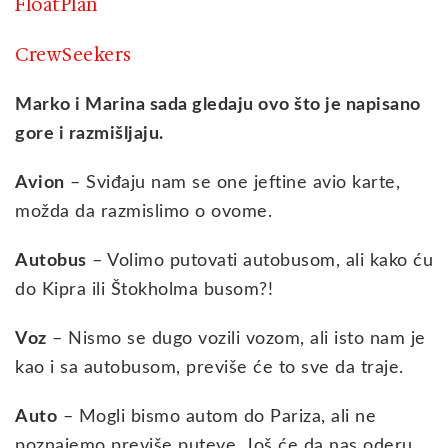
FloatPlan
CrewSeekers
Marko i Marina sada gledaju ovo što je napisano
gore i razmišljaju.
Avion
– Sviđaju nam se one jeftine avio karte,
možda da razmislimo o ovome.
Autobus
– Volimo putovati autobusom, ali kako ću
do Kipra ili Štokholma busom?!
Voz
– Nismo se dugo vozili vozom, ali isto nam je
kao i sa autobusom, previše će to sve da traje.
Auto
– Mogli bismo autom do Pariza, ali ne
poznajemo previše puteve. Još će da nas oderu