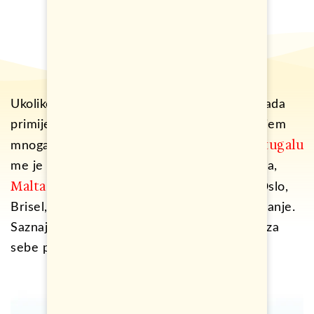
Ukoliko pratite moj sajt, vjerovatno ste do sada
primijetili da za veoma malo novca, posjećujem
Portugalu
mnoga mjesta. Putovanje od 14 dana u
me je izašlo oko 400 evra sa svim troškovima,
Malta
Gruzija
Sicilija
oko 250,
i
isto tako, Oslo,
Brisel, Minhen….i mnogi drugi gradovi još manje.
Saznajte kako kreirati najjeftinije putovanje za
sebe prateći 8 koraka.