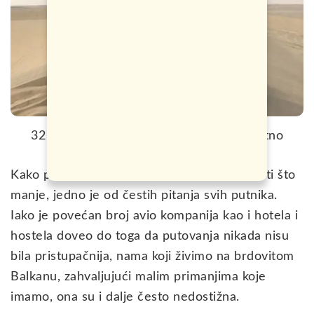
32 načina kako putovati svijetom besplatno
Kako putovati svijetom besplatno, ili potrošiti što
manje, jedno je od čestih pitanja svih putnika.
Iako je povećan broj avio kompanija kao i hotela i
hostela doveo do toga da putovanja nikada nisu
bila pristupačnija, nama koji živimo na brdovitom
Balkanu, zahvaljujući malim primanjima koje
imamo, ona su i dalje često nedostižna.