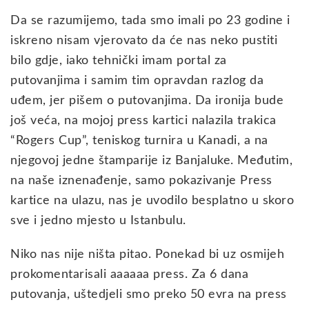
Da se razumijemo, tada smo imali po 23 godine i
iskreno nisam vjerovato da će nas neko pustiti
bilo gdje, iako tehnički imam portal za
putovanjima i samim tim opravdan razlog da
uđem, jer pišem o putovanjima. Da ironija bude
još veća, na mojoj press kartici nalazila trakica
“Rogers Cup”, teniskog turnira u Kanadi, a na
njegovoj jedne štamparije iz Banjaluke. Međutim,
na naše iznenađenje, samo pokazivanje Press
kartice na ulazu, nas je uvodilo besplatno u skoro
sve i jedno mjesto u Istanbulu.
Niko nas nije ništa pitao. Ponekad bi uz osmijeh
prokomentarisali aaaaaa press. Za 6 dana
putovanja, uštedjeli smo preko 50 evra na press