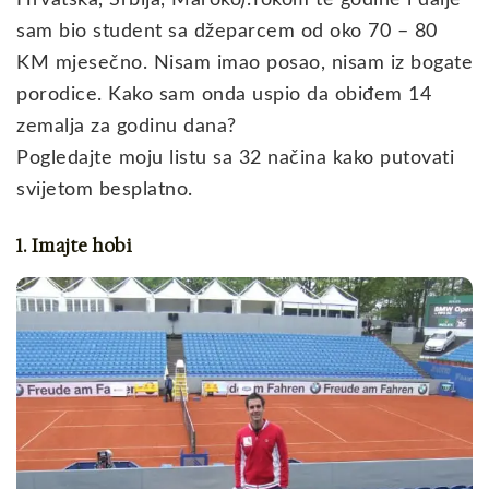
Hrvatska, Srbija, Maroko).Tokom te godine i dalje
sam bio student sa džeparcem od oko 70 – 80
KM mjesečno. Nisam imao posao, nisam iz bogate
porodice. Kako sam onda uspio da obiđem 14
zemalja za godinu dana?
Pogledajte moju listu sa 32 načina kako putovati
svijetom besplatno.
1. Imajte hobi