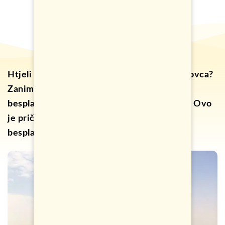
Htjeli biste da putujete, a nemate mnogo novca?
Zanima Vas kako putovati svijetom skoro
besplatno? Želite da zaradite na putovanju? Ovo
je priča o tome kako putovati svijetom
besplatno.