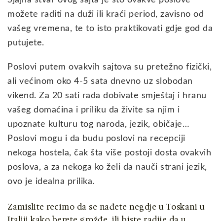
Sjajna stvar ovog sajta je što ovakve poslove
možete raditi na duži ili kraći period, zavisno od
vašeg vremena, te to isto praktikovati gdje god da
putujete.
Poslovi putem ovakvih sajtova su pretežno fizički,
ali većinom oko 4-5 sata dnevno uz slobodan
vikend. Za 20 sati rada dobivate smještaj i hranu
vašeg domaćina i priliku da živite sa njim i
upoznate kulturu tog naroda, jezik, običaje…
Poslovi mogu i da budu poslovi na recepciji
nekoga hostela, čak šta više postoji dosta ovakvih
poslova, a za nekoga ko želi da nauči strani jezik,
ovo je idealna prilika.
Zamislite recimo da se nađete negdje u Toskani u
Italiji kako berete grožđe, ili biste radije da u