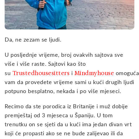
Da, ne zezam se ljudi.
U posljednje vrijeme, broj ovakvih sajtova sve
više i više raste. Sajtovi kao što
Trustedhousesitters
Mindmyhouse
su
i
omoguća
vam da provedete vrijeme sami u kući drugih ljudi
potpuno besplatno, nekada i po više mjeseci.
Recimo da ste porodica iz Britanije i muž dobije
premještaj od 3 mjeseca u Španiju. U tom
trenutku on se sjeti da u kući ima jedan divan vrt
koji će propasti ako se ne bude zalijevao ili da