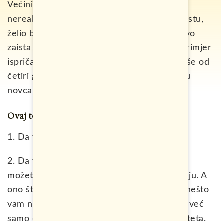
Većini će se ovaj naslov sada učiniti pomalo
nerealan, možda čak i blesav, ali u ovom tekstu,
želio bih da vam pokažem na koji način je ovo
zaista moguće ostvariti i da vam kroz svoj primjer
ispričam kako sam ja došao u fazu da već više od
četiri godine nemam stalni posao i da većinu
novca zarađujem putujući.
Ovaj tekst, imaće za fokus dvije stvari:
1. Da vas ohrabri da i sami pokušate isto,
2. Da vam pokaže nekoliko načina kroz koje
možete zarađivati novac dok ste na putovanju. A
ono što je najbolje je činjenica da za ovako nešto
vam neće trebati mnogo vremena ni novca, već
samo dobra volja i postavljanje pravih prioriteta.