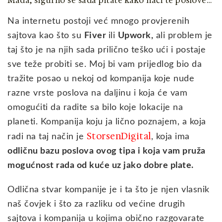
Mada, sigurno se sada pitate kako naći te poslove…
Na internetu postoji već mnogo provjerenih
sajtova kao što su
Fiver
ili
Upwork,
ali problem je
taj što je na njih sada prilično teško ući i postaje
sve teže probiti se. Moj bi vam prijedlog bio da
tražite posao u nekoj od kompanija koje nude
razne vrste poslova na daljinu i koja će vam
omogućiti da radite sa bilo koje lokacije na
planeti. Kompanija koju ja lično poznajem, a koja
StorsenDigital
radi na taj način je
, koja ima
odličnu bazu poslova ovog tipa i koja vam pruža
mogućnost rada od kuće uz jako dobre plate.
Odlična stvar kompanije je i ta što je njen vlasnik
naš čovjek i što za razliku od većine drugih
sajtova i kompanija u kojima obično razgovarate