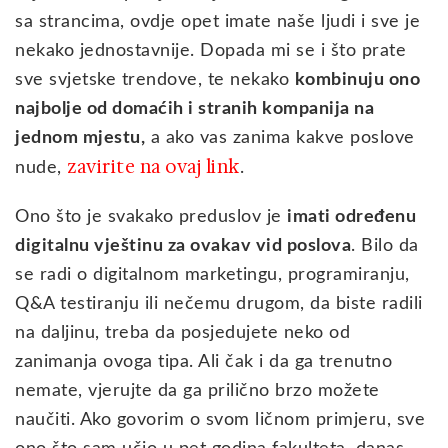
sa strancima, ovdje opet imate naše ljudi i sve je
nekako jednostavnije. Dopada mi se i što prate
sve svjetske trendove, te nekako
kombinuju ono
najbolje od domaćih i stranih kompanija na
jednom mjestu,
a ako vas zanima kakve poslove
zavirite na ovaj link
nude,
.
Ono što je svakako preduslov je
imati određenu
digitalnu vještinu za ovakav vid poslova
. Bilo da
se radi o digitalnom marketingu, programiranju,
Q&A testiranju ili nečemu drugom, da biste radili
na daljinu, treba da posjedujete neko od
zanimanja ovoga tipa. Ali čak i da ga trenutno
nemate, vjerujte da ga prilično brzo možete
naučiti. Ako govorim o svom ličnom primjeru, sve