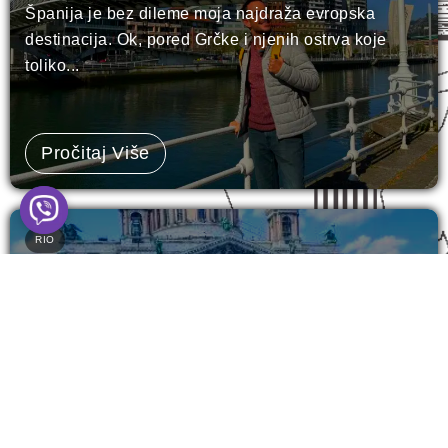
Španija je bez dileme moja najdraža evropska
destinacija. Ok, pored Grčke i njenih ostrva koje
toliko...
Pročitaj Više
RIO
Sankt Peterburg - šta vidjeti u 3 dana?
(15 TOP lokacija)
Sankt Peterburg. Grad koji stoji na vodi, ali čuva
vatru u sebi. Miks carskog naslijeđa, evropskog
šarma...