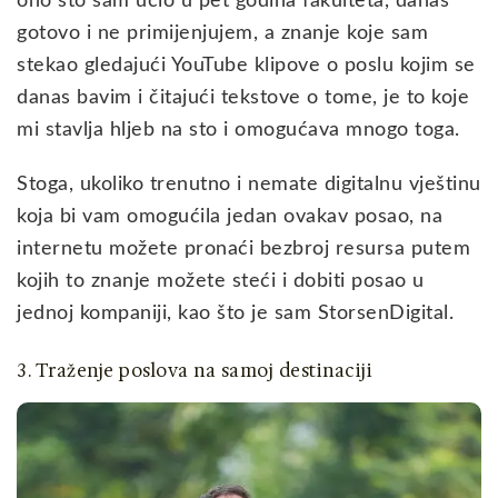
ono što sam učio u pet godina fakulteta, danas
gotovo i ne primijenjujem, a znanje koje sam
stekao gledajući YouTube klipove o poslu kojim se
danas bavim i čitajući tekstove o tome, je to koje
mi stavlja hljeb na sto i omogućava mnogo toga.
Stoga, ukoliko trenutno i nemate digitalnu vještinu
koja bi vam omogućila jedan ovakav posao, na
internetu možete pronaći bezbroj resursa putem
kojih to znanje možete steći i dobiti posao u
jednoj kompaniji, kao što je sam StorsenDigital.
3. Traženje poslova na samoj destinaciji