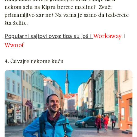
nekom selu na Kipru berete masline? Zvuči
primamljivo zar ne? Na vama je samo da izaberete
šta želite.
Workaway
Popularni sajtovi ovog tipa su još i
i
Wwoof
4. Čuvajte nekome kuću