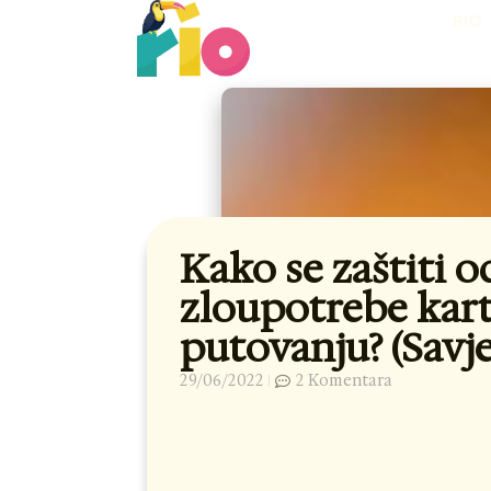
Skip
RIO
to
content
Kako se zaštiti o
zloupotrebe kart
putovanju? (Savje
29/06/2022
2 Komentara