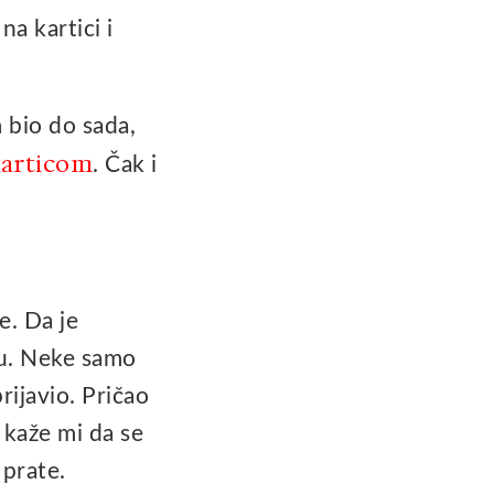
na kartici i
 bio do sada,
karticom
. Čak i
e. Da je
vu. Neke samo
prijavio. Pričao
 kaže mi da se
 prate.