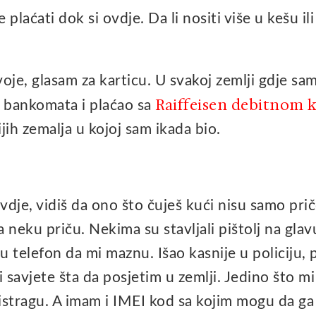
 plaćati dok si ovdje. Da li nositi više u kešu ili 
e, glasam za karticu. U svakoj zemlji gdje sam
Raiffeisen debitnom 
 bankomata i plaćao sa
ijih zemalja u kojoj sam ikada bio.
vdje, vidiš da ono što čuješ kući nisu samo prič
 neku priču. Nekima su stavljali pištolj na gla
 su telefon da mi maznu. Išao kasnije u policiju, 
 savjete šta da posjetim u zemlji. Jedino što mi
 istragu. A imam i IMEI kod sa kojim mogu da ga