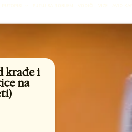
PUTOPISI
PUTUJ SA ROBIJEM
VODIČI
VIZE
AVIO KA
d krađe i
ice na
ti)