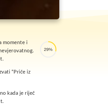
Na momente i
29%
 nevjerovatnog.
t.
vati “Priče iz
o kada je riječ
t.