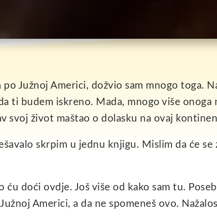
 po Južnoj Americi, dožvio sam mnogo toga. 
io da ti budem iskreno. Mada, mnogo više onoga
v svoj život maštao o dolasku na ovaj kontinen
ešavalo skrpim u jednu knjigu. Mislim da će se z
 ću doći ovdje. Još više od kako sam tu. Posebn
o Južnoj Americi, a da ne spomeneš ovo. Nažalos