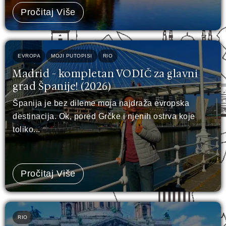
Pročitaj Više
EVROPA
MOJI PUTOPISI
RIO
Madrid - kompletan VODIČ za glavni
grad Španije! (2026)
Španija je bez dileme moja najdraža evropska
destinacija. Ok, pored Grčke i njenih ostrva koje
toliko...
Pročitaj Više
RIO