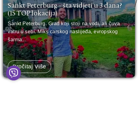
Sankt Peterburg - šta vidjeti u 3 dana?
(15 TOP lokacija)
Sankt Peterburg. Grad koji stoji na vodi, ali čuva
vatru u sebi. Miks carskog naslijeđa, evropskog
šarma...
Pročitaj Više
Leave a Comment
Your email address will not be published.
Required
fields are marked
*