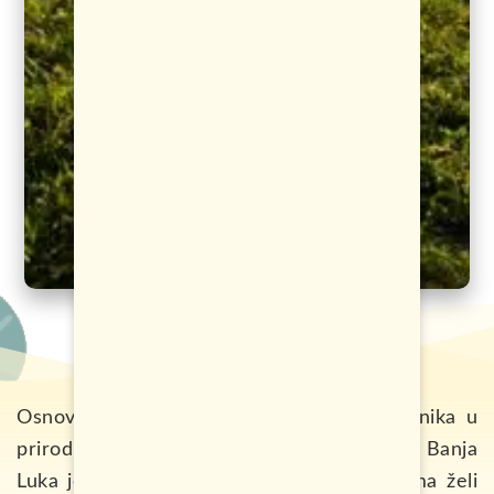
Osnovano od strane mladih ljudi, zaljubljenika u
prirodu i planinara. Udruženje kampera Banja
Luka je udruženje koje svim istomišljenicima želi