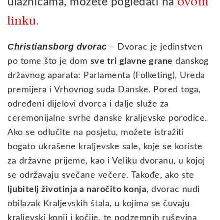
ovom
ulaznicama, možete pogledati na
linku.
Christiansborg dvorac
– Dvorac je jedinstven
po tome što je dom
sve tri glavne grane
danskog
državnog aparata: Parlamenta (Folketing), Ureda
premijera i Vrhovnog suda Danske. Pored toga,
određeni dijelovi dvorca i dalje služe za
ceremonijalne svrhe danske kraljevske porodice.
Ako se odlučite na posjetu, možete istražiti
bogato ukrašene kraljevske sale, koje se koriste
za državne prijeme, kao i Veliku dvoranu, u kojoj
se održavaju svečane večere. Takođe, ako ste
ljubitelj životinja a naročito konja
, dvorac nudi
obilazak Kraljevskih štala, u kojima se čuvaju
kraljevski konji i kočije, te podzemnih ruševina