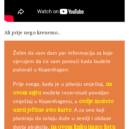
Ali prije nego krenemo…
Želim da vam dam par informacija za koje
vjerujem da će vam pomoći kada budete
putovali u Kopenhagen.
na
Prije svega, kada je u pitanju smještaj,
ovom sajtu
možete rezervisati povoljan
ovdje možete
smještaj u Kopenhagenu, a
uzeti jeftine avio karte
.
A za one koji
planiraju da ostaju duže u zemlji i obilaze
na ovom linku imate listu
dosta atrakcija,