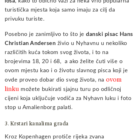
loša
, kako to obično važi za neka vrlo popularna
turistička mjesta koja samo imaju za cilj da
privuku turiste.
Posebno je zanimljivo to što je
danski pisac Hans
Christian Andersen
živio u Nyhavnu u nekoliko
različitih kuća tokom svog života, i to na
brojevima 18, 20 i 68, a ako želite čuti više o
ovom mjestu kao i o životu slavnog pisca koji je
ovom
ovde proveo dobar dio svog života, na
linku
možete bukirati sjajnu turu po odličnoj
cijeni koja uključuje vodiča za Nyhavn luku i foto
stop u Amalienborg palati.
3. Krstari kanalima grada
Kroz Kopenhagen protiče rijeka zvana