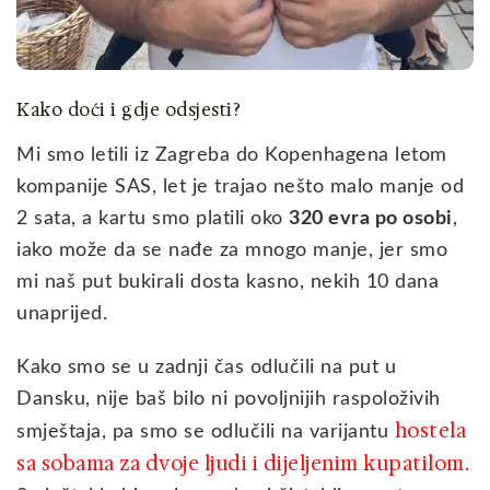
Kako doći i gdje odsjesti?
Mi smo letili iz Zagreba do Kopenhagena letom
kompanije SAS, let je trajao nešto malo manje od
2 sata, a kartu smo platili oko
320 evra po osobi
,
iako može da se nađe za mnogo manje, jer smo
mi naš put bukirali dosta kasno, nekih 10 dana
unaprijed.
Kako smo se u zadnji čas odlučili na put u
Dansku, nije baš bilo ni povoljnijih raspoloživih
hostela
smještaja, pa smo se odlučili na varijantu
sa sobama za dvoje ljudi i dijeljenim kupatilom
.