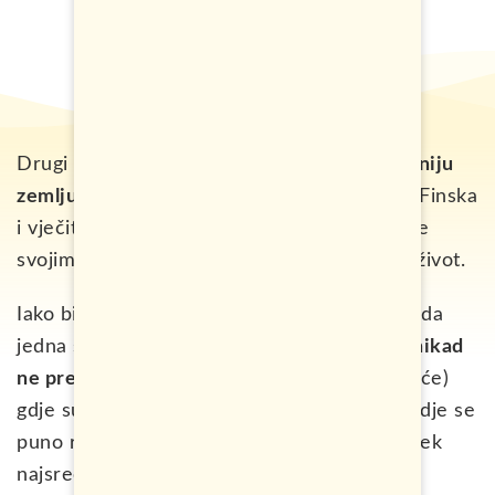
Drugi put posjećujem Dansku, kažu
najsrećniju
zemlju svijeta
, ako je do sada nije prestigla Finska
i vječita trka između ove dvije zemlje koja će
svojim stanovnicima ponuditi bolji i srećniji život.
Iako biste na prvu pomislili da je nemoguće da
jedna sjeverna država u kojoj temperatura
nikad
ne prelazi 30 stepeni
(i to ako baš imate sreće)
gdje su dani većinu godine kratki i hladni i gdje se
puno radi može da bude mjesto gdje je čovjek
najsrećniji, možda se ipak varamo.