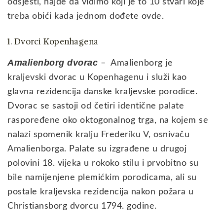
odsjesti, hajde da vidimo koji je to 10 stvari koje
treba obići kada jednom dođete ovde.
1. Dvorci Kopenhagena
Amalienborg dvorac
– Amalienborg je
kraljevski dvorac u Kopenhagenu i služi kao
glavna rezidencija danske kraljevske porodice.
Dvorac se sastoji od četiri identične palate
raspoređene oko oktogonalnog trga, na kojem se
nalazi spomenik kralju Frederiku V, osnivaču
Amalienborga. Palate su izgrađene u drugoj
polovini 18. vijeka u rokoko stilu i prvobitno su
bile namijenjene plemićkim porodicama, ali su
postale kraljevska rezidencija nakon požara u
Christiansborg dvorcu 1794. godine.