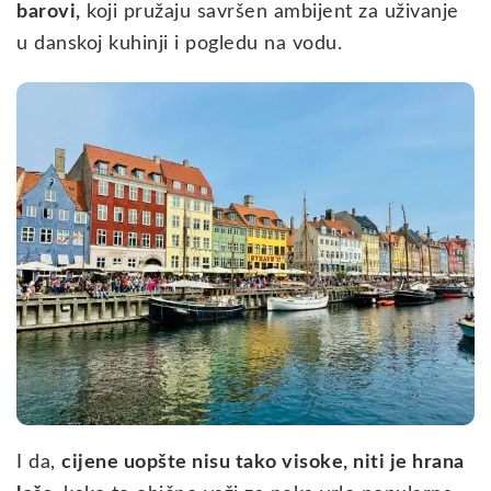
barovi,
koji pružaju savršen ambijent za uživanje
u danskoj kuhinji i pogledu na vodu.
I da,
cijene uopšte nisu tako visoke, niti je hrana