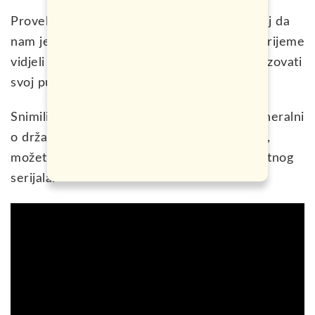
Proveli smo u Danskoj 5 dana i imam osjećaj da
nam je i to bilo malo, ali evo šta smo za to vrijeme
vidjeli i na koji način možete najlakše organizovati
svoj put do tamo.
Snimili smo 4 videa iz ove zemlje, a onaj generalni
o državi, šta vidjeti i kako se spremiti za put,
možete pogledati u prvom od njih iz kompletnog
serijala.