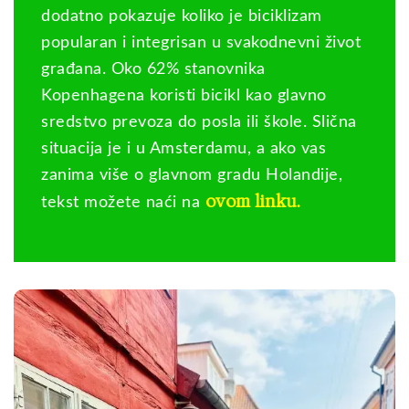
dodatno pokazuje koliko je biciklizam
popularan i integrisan u svakodnevni život
građana. Oko 62% stanovnika
Kopenhagena koristi bicikl kao glavno
sredstvo prevoza do posla ili škole. Slična
situacija je i u Amsterdamu, a ako vas
zanima više o glavnom gradu Holandije,
ovom linku
tekst možete naći na
.