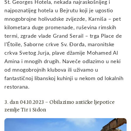
St. Georges Hotela, nekada najraskošnijeg i
najpoznatijeg hotela u Bejrutu koji je ugostio
mnogobrojne holivudske zvijezde, Karniša – pet
kilometara duge promenade, ruševina rimskih
termi, zgrade vlade Grand Serail – trga Place de
l’Étoile, Saborne crkve Sv. Đorđa, maronitske
crkva Svetog Jurja, plave džamije Mohamed Al
Amina i mnogih drugih. Naveče odlazimo u neki
od mnogobrojnih klubova ili uživamo u
fantastičnoj libanskoj kuhinji u nekom od lokalnih
restorana.
3. dan 04.10.2023 – Obilazimo antičke ljepotice
zemlje Tir i Sidon