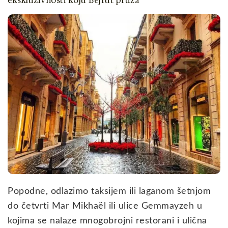
ekskluzivnosti koju Bejrut pruža
Popodne, odlazimo taksijem ili laganom šetnjom
do četvrti Mar Mikhaël ili ulice Gemmayzeh u
kojima se nalaze mnogobrojni restorani i ulična