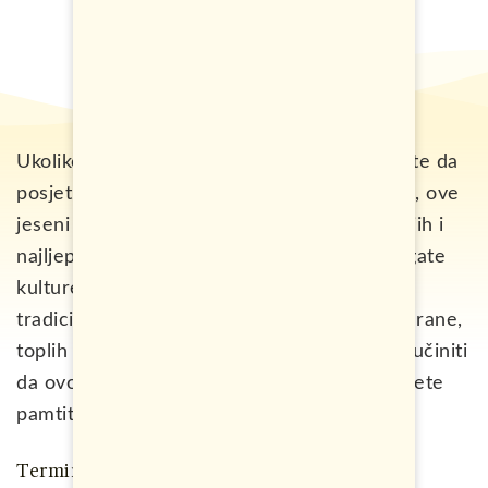
Ukoliko tražite jednu istinsku avanturu i želite da
posjetite mjesto u koje mali broj ljudi putuje, ove
jeseni vodimo vas u Liban, jednu od najmanjih i
najljepših zemalja Bliskog istoka. Zemlju bogate
kulture i istorije koja predstavlja spoj
tradicionalnog i modernog. Zemlju ukusne hrane,
toplih ljudi i lokacija koje će sasvim sigurno učiniti
da ovo bude jedno od onih putovanja koje ćete
pamtiti čitav svoj život.
Termin putovanja: 02.10.2023 – 09.10.2023.