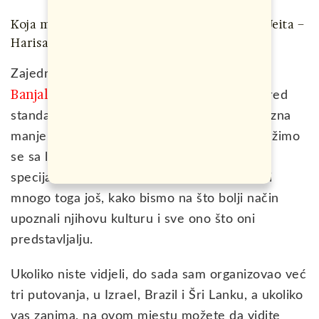
Koja mjesta se obilaze: Bejrut – Tir – Sidon – Jeita –
Harisa – Biblos – Baalbek – Anjar – Tripoli
Zepter Passport iz
Zajedno sa agencijom
Banjaluke
, kreirali smo turu na način da pored
standardnih turističkih lokacija, obilazimo razna
manje poznata mjesta ove divne zemlje, družimo
se sa lokalcima, degustiramo domaće
specijalitete, vozimo se lokalnim prevozom i
mnogo toga još, kako bismo na što bolji način
upoznali njihovu kulturu i sve ono što oni
predstavljalju.
Ukoliko niste vidjeli, do sada sam organizovao već
tri putovanja, u Izrael, Brazil i Šri Lanku, a ukoliko
vas zanima, na ovom mjestu možete da vidite