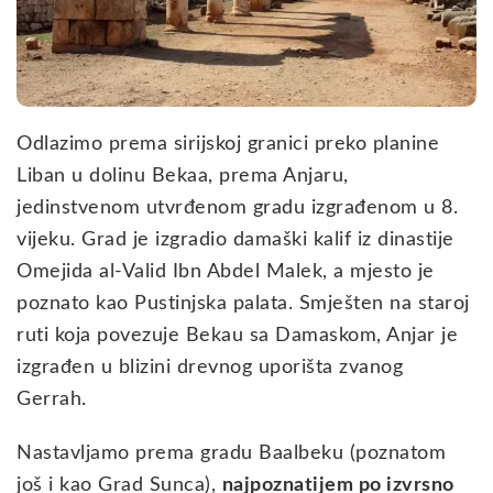
Odlazimo prema sirijskoj granici preko planine
Liban u dolinu Bekaa, prema Anjaru,
jedinstvenom utvrđenom gradu izgrađenom u 8.
vijeku. Grad je izgradio damaški kalif iz dinastije
Omejida al-Valid Ibn Abdel Malek, a mjesto je
poznato kao Pustinjska palata. Smješten na staroj
ruti koja povezuje Bekau sa Damaskom, Anjar je
izgrađen u blizini drevnog uporišta zvanog
Gerrah.
Nastavljamo prema gradu Baalbeku (poznatom
još i kao Grad Sunca),
najpoznatijem po izvrsno