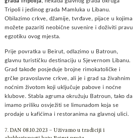
grada Tripolija
, nekada glavnog grada okruga
Tripoli i jedinog grada Mamluka u Libanu.
Obilazimo crkve, džamije, tvrđave, pijace u kojima
možete pazariti neobične suvenire i doživiti pravu
egzotiku ovog mjesta.
Prije povratka u Beirut, odlazimo u Batroun,
glavnu turističku destinaciju u Sjevernom Libanu.
Grad takođe posjeduje brojne rimokatoličke i
grčke pravoslavne crkve, ali je i grad sa živahnim
noćnim životom koji uključuje pabove i noćne
klubove. Stabla agruma okružuju Batroun, tako da
imamo priliku osvježiti se limunadom koja se
prodaje u kafićima i restoranima na glavnoj ulici.
7. DAN 08.10.2023 – Uživamo u tradiciji i