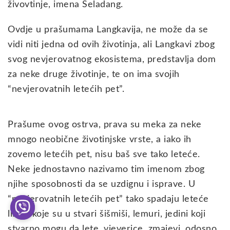
živovtinje, imena Seladang.
Ovdje u prašumama Langkavija, ne može da se
vidi niti jedna od ovih životinja, ali Langkavi zbog
svog nevjerovatnog ekosistema, predstavlja dom
za neke druge životinje, te on ima svojih
“nevjerovatnih letećih pet”.
Prašume ovog ostrva, prava su meka za neke
mnogo neobične životinjske vrste, a iako ih
zovemo letećih pet, nisu baš sve tako leteće.
Neke jednostavno nazivamo tim imenom zbog
njihe sposobnosti da se uzdignu i isprave. U
“nevjerovatnih letećih pet” tako spadaju leteće
lisice koje su u stvari šišmiši, lemuri, jedini koji
stvarno mogu da lete, vjeverice, zmajevi, odosno