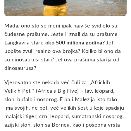
Mada, ono što se meni ipak najviše svidjelo su
čudesne prašume. Jeste li znali da su prašume
Langkavija stare
oko 500 miliona godina?
Jel
uopšte zvuli realno ova brojka? Koliko bi ono da
su dinosaurusi stari? Jel ova prašuma starija od
dinosaurusa?
Vjerovatno ste nekada već čuli za ,,Afričkih
Velikih Pet ” (Africa’s Big Five) – lav, leopard,
slon, bufalo i nosorog. E pa i Malezija isto tako
ima svojih, ne pet, već velikih šest u koje spadaju
malajski tiger, crni leopard, sumatranski nosorog,
azijski slon, slon sa Bornea, kao i posebna vrsta