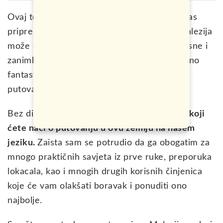
Ovaj tekst napisan je sa jednim ciljem. Da vas
pripremi na najbolji način za sve ono što Malezija
može da ponudi i da vam pruži sve one korisne i
zanimljive informacije kako biste proveli jedno
fantastično, zabavno i ultra nezaboravno
putovanje ovdje.
Bez dileme, ovo je
najsveobuhvatniji tekst koji
ćete naći o putovanju u ovu zemlju na našem
jeziku.
Zaista sam se potrudio da ga obogatim za
mnogo praktičnih savjeta iz prve ruke, preporuka
lokacala, kao i mnogih drugih korisnih činjenica
koje će vam olakšati boravak i ponuditi ono
najbolje.