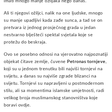
imati mnogo manje ožiljaka nego danas.
Ali ti njegovi ožiljci, nalik na one ljudske, mnogo
su manje upadljivi kada zađe sunca, a tad se on
pretvara iz jednog prosječnog grada u jedan
nestvarno blješteći spektal svjetala koje se
protežu do beskraja.
Ovo se posebno odnosi na vjerovatno najpoznatiji
objekat čitave zemlje, čuvene
Petronas tornjeve
,
koji su u jednom trenutku bili najviši tornjevi na
svijetu, a danas su najviše zgrade blizanci na
svijetu. Tornjevi su napravljeni u postmodernom
stilu, ali sa momentima islamske umjetnosti, radi
velikog broja muslimanskog stanovništva koje
boravi ovdje.