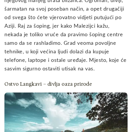
njegovog manjeg brata blizanca. Ogroman, divlji,
šarmatan na svoj poseban način, a opet drugačiji
od svega što ćete vjerovatno vidjeti putujući po
Aziji. Raj za šoping, jer kako Malezijci kažu,
nekada je toliko vruće da pravimo šoping centre
samo da se rashladimo. Grad veoma povoljne
tehnike, u koji većina ljudi dolazi da kupuje
telefone, laptope i ostale uređaje. Mjesto, koje će
sasvim sigurno ostaviti utisak na vas.
Ostvo Langkavi – divlja oaza prirode