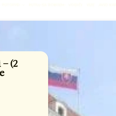
PUTOPISI
PUTUJ SA ROBIJEM
VODIČI
VIZE
AVIO KA
 – (2
e