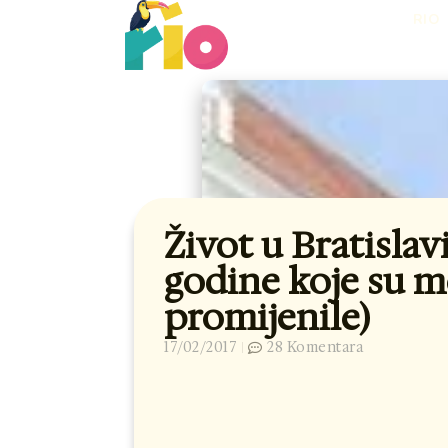
Skip
RIO
to
content
Život u Bratislavi
godine koje su m
promijenile)
17/02/2017
28 Komentara