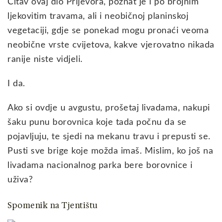
Čitav ovaj dio Prijevora, poznat je i po brojnim
ljekovitim travama, ali i neobičnoj planinskoj
vegetaciji, gdje se ponekad mogu pronaći veoma
neobične vrste cvijetova, kakve vjerovatno nikada
ranije niste vidjeli.
I da.
Ako si ovdje u avgustu, prošetaj livadama, nakupi
šaku punu borovnica koje tada počnu da se
pojavljuju, te sjedi na mekanu travu i prepusti se.
Pusti sve brige koje možda imaš. Mislim, ko još na
livadama nacionalnog parka bere borovnice i
uživa?
Spomenik na Tjentištu