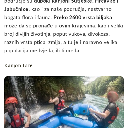
područje su
duboki kanjoni Sutjeske, Hrčavke i
Jabučnice,
kao i za naše područje, nestvarno
bogata flora i fauna.
Preko 2600 vrsta biljaka
može da se pronađe u ovim krajevima, kao i veliki
broj divljih životinja, poput vukova, divokoza,
raznih vrsta ptica, zmija, a tu je i naravno velika
populacija medvjeda, ili ti meda.
Kanjon Tare