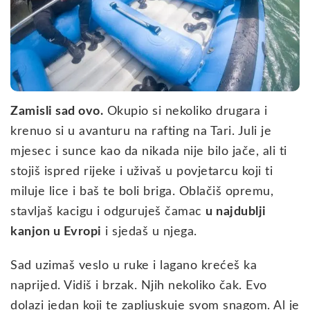
Zamisli sad ovo.
Okupio si nekoliko drugara i
krenuo si u avanturu na rafting na Tari. Juli je
mjesec i sunce kao da nikada nije bilo jače, ali ti
stojiš ispred rijeke i uživaš u povjetarcu koji ti
miluje lice i baš te boli briga. Oblačiš opremu,
stavljaš kacigu i odguruješ čamac
u najdublji
kanjon u Evropi
i sjedaš u njega.
Sad uzimaš veslo u ruke i lagano krećeš ka
naprijed. Vidiš i brzak. Njih nekoliko čak. Evo
dolazi jedan koji te zapljuskuje svom snagom. Al je