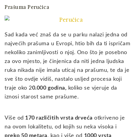
Prašuma Perućica
Sad kada već znaš da se u parku nalazi jedna od
najvećih prašuma u Evropi, htio bih da ti ispričam
nekoliko zanimljivosti o njoj. Ono što je posebno
za ovo mjesto, je činjenica da niti jedna ljudska
ruka nikada nije imala uticaj na prašumu, te da je
sve što ovdje vidiš, nastalo usljed procesa koji
traje oko 2
0.000 godina,
koliko se vjeruje da
iznosi starost same prašume.
Više od
170 različitih vrsta drveća
otkriveno je
na ovom lokalitetu, od kojih su neka visoka i
preko 50 metara
, kao i više od
1000 vrsta