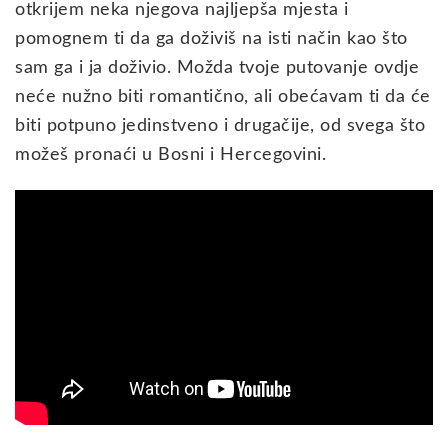
otkrijem neka njegova najljepša mjesta i
pomognem ti da ga doživiš na isti način kao što
sam ga i ja doživio. Možda tvoje putovanje ovdje
neće nužno biti romantično, ali obećavam ti da će
biti potpuno jedinstveno i drugačije, od svega što
možeš pronaći u Bosni i Hercegovini.