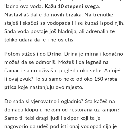
‘ladna ova voda.
Kažu 10 stepeni svega
.
Nastavljaš dalje do novih brzaka. Na trenutke
staješ i skačeš sa vodopada ili se kupaš ispod njih.
Sada voda postaje još hladnija, ali adrenalin te
toliko udara da je i ne osjetiš.
Potom stižeš i do
Drine
. Drina je mirna i konačno
možeš da se odmoriš. Možeš i da legneš na
čamac i samo uživaš u pogledu oko sebe. A čuješ
li ovaj zvuk? To su samo neke od oko
150 vrsta
ptica
koje nastanjuju ovo mjesto.
Do sada si vjerovatno i ogladnio? Šta kažeš na
domaću klopu u nekom od restorana uz kanjon?
Samo ti, tebi dragi ljudi i skiper koji te je
nagovorio da uđeš pod isti onaj vodopad čija je