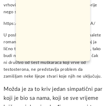
vrhovi vaših prstiju bi se slučajno okrznuli, prije
nego se spoje u šaku.
https://www.instagram.com/p/CCrC047B8qA/
U posljednje vrijeme ne dobijam baš često nalete
romantike dok pišem, ali ova Sutjeska o kojoj ja
lično toliko dugo sanjam, od kada sam ovdje, tako
budi neko neobično osjećanje u meni, da mi čak
ni društvo od šest muškaraca koji vrve od
testosterona, ne predstavlja problem da
zamišljam neke lijepe stvari koje njih ne uključuju.
Možda je za to kriv jedan simpatični par
koji je bio sa nama, koji se sve vrijeme