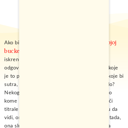
tvojoj
Ako bih te pitao koje mjesto se nalazi na
bucket listi
i šta je to, što onako, baš jako i
iskreno želiš obići u svojoj zemlji, šta bi mi
odgovorio? Ili ako si ga već otkrio i čekirao, koje
je to prvo mjesto koje ti pada na pamet, na koje bi
sutra, odveo nekoga do koje ti je mnogo stalo?
Nekoga, u koga si možda krišom zaljubljen i o
kome potajno maštaš, jer znaš da bi njene oči
titrale od istinske sreće, kada bi imala priliku da
vidi, ono što si ti već vidio. Možda bi se baš tada,
ona slučajno naslonila na tvoje lijevo rame, a