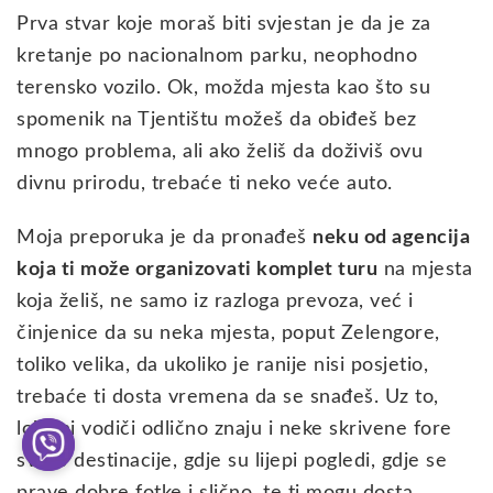
Prva stvar koje moraš biti svjestan je da je za
kretanje po nacionalnom parku, neophodno
terensko vozilo. Ok, možda mjesta kao što su
spomenik na Tjentištu možeš da obiđeš bez
mnogo problema, ali ako želiš da doživiš ovu
divnu prirodu, trebaće ti neko veće auto.
Moja preporuka je da pronađeš
neku od agencija
koja ti može organizovati komplet turu
na mjesta
koja želiš, ne samo iz razloga prevoza, već i
činjenice da su neka mjesta, poput Zelengore,
toliko velika, da ukoliko je ranije nisi posjetio,
trebaće ti dosta vremena da se snađeš. Uz to,
lokalni vodiči odlično znaju i neke skrivene fore
svake destinacije, gdje su lijepi pogledi, gdje se
prave dobre fotke i slično, te ti mogu dosta