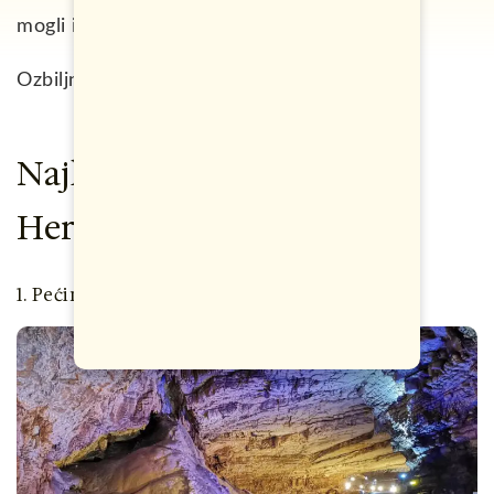
mogli i pojedini holivudski filmovi snimati.
Ozbiljno to kažem.
Najljepše pećine Bosne i
Hercegovine – TOP 5 lista
1. Pećina Vjetrenica