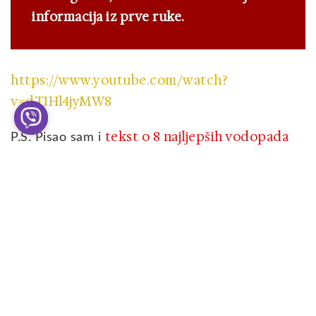
informacija iz prve ruke.
https://www.youtube.com/watch?
v=dTIHl4jyMW8
tekst o 8 najljepših vodopada
P.S. Pisao sam i
naše zemlje.
Slične
Search
objave
RIO