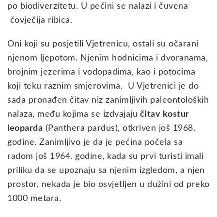
po biodiverzitetu. U pećini se nalazi i čuvena
čovječija ribica.
Oni koji su posjetili Vjetrenicu, ostali su očarani
njenom ljepotom. Njenim hodnicima i dvoranama,
brojnim jezerima i vodopadima, kao i potocima
koji teku raznim smjerovima. U Vjetrenici je do
sada pronađen čitav niz zanimljivih paleontoloških
nalaza, među kojima se izdvajaju
čitav kostur
leoparda
(Panthera pardus), otkriven još 1968.
godine. Zanimljivo je da je pećina počela sa
radom još 1964. godine, kada su prvi turisti imali
priliku da se upoznaju sa njenim izgledom, a njen
prostor, nekada je bio osvjetljen u dužini od preko
1000 metara.