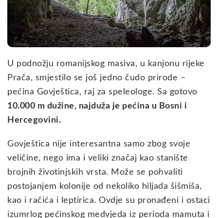
U podnožju romanijskog masiva, u kanjonu rijeke
Prača, smjestilo se još jedno čudo prirode –
pećina Govještica, raj za speleologe. Sa gotovo
10.000 m dužine, najduža je pećina u Bosni i
Hercegovini.
Govještica nije interesantna samo zbog svoje
veličine, nego ima i veliki značaj kao stanište
brojnih životinjskih vrsta. Može se pohvaliti
postojanjem kolonije od nekoliko hiljada šišmiša,
kao i račića i leptirica. Ovdje su pronađeni i ostaci
izumrlog pećinskog medvjeda iz perioda mamuta i