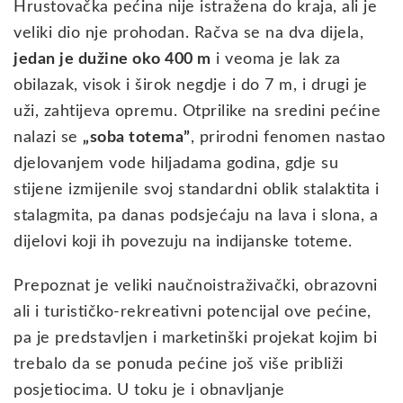
Hrustovačka pećina nije istražena do kraja, ali je
veliki dio nje prohodan. Račva se na dva dijela,
jedan je dužine oko 400 m
i veoma je lak za
obilazak, visok i širok negdje i do 7 m, i drugi je
uži, zahtijeva opremu. Otprilike na sredini pećine
nalazi se
„soba totema”
, prirodni fenomen nastao
djelovanjem vode hiljadama godina, gdje su
stijene izmijenile svoj standardni oblik stalaktita i
stalagmita, pa danas podsjećaju na lava i slona, a
dijelovi koji ih povezuju na indijanske toteme.
Prepoznat je veliki naučnoistraživački, obrazovni
ali i turističko-rekreativni potencijal ove pećine,
pa je predstavljen i marketinški projekat kojim bi
trebalo da se ponuda pećine još više približi
posjetiocima. U toku je i obnavljanje