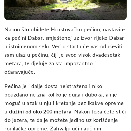
Nakon što obiđete Hrustovačku pećinu, nastavite
ka pećini Dabar, smještenoj uz izvor rijeke Dabar
u istoimenom selu. Već u startu će vas oduševiti
sam ulaz u pećinu, čiji je svod visok dvadesetak
metara, te djeluje zaista impozantno i
očaravajuće.
Pećina je i dalje dosta neistražena i niko
pouzdano ne zna koliko je duga i duboka, ali je
moguć ulazak u nju i kretanje bez ikakve opreme
u
dužini od oko 200 metara
. Nakon toga ćete stići
do jezera, te dalje možete jedino uz korišćenje
ronilačke opreme. Zahvaljujući naučnim