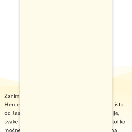
Zanima vas koje su najljepše pećine Bosne i
Hercegovine? U ovom tekstu, donosim vam listu
od šest, po meni najljepših pećina naše zemlje,
svake posebne na svoj način. A pojedine su toliko
moćne, da bez sumnje mislim da bi se u njima