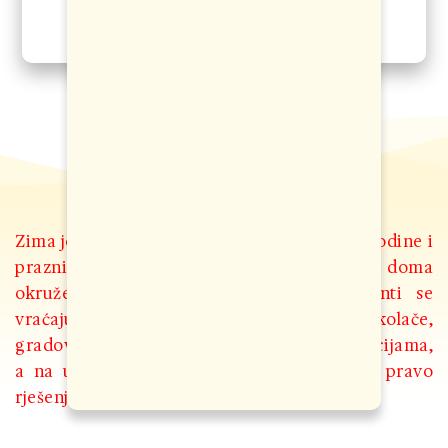
Zima je već pokucala na vrata, bliži se kraj godine i
praznici kada dane provodimo u toplini doma
okruženi porodicom i prijateljima. Studenti se
vraćaju kuci, bake i mame spremaju kolače,
gradovi su ukrašeni novogodišnjim dekoracijama,
a na ulicama se prodaje kuvano vino kao pravo
rješenje za hladne zimske dane.