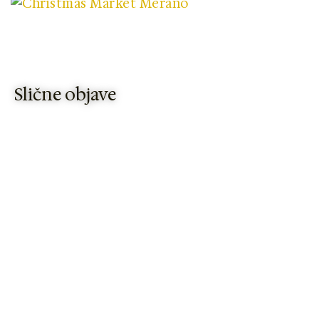
Slične objave
RIO
Bilbao - priča o gradu koji je odbio da
nestane! (VODIČ 2026)
Pročitaj Više