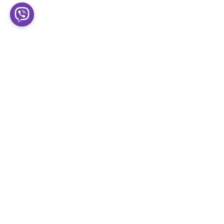
(15 TOP lokacija)
Pročitaj Više
Leave a Comment
Your email address will not be published.
Required
fields are marked
*
Type
here..