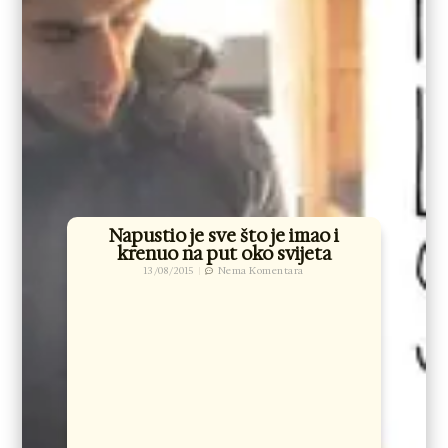
Napustio je sve što je imao i
krenuo na put oko svijeta
13/08/2015
Nema Komentara