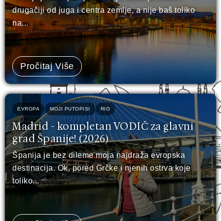
drugačiji od juga i centra zemlje, a nije baš toliko
na...
Pročitaj Više
EVROPA
MOJI PUTOPISI
RIO
Madrid - kompletan VODIČ za glavni
grad Španije! (2026)
Španija je bez dileme moja najdraža evropska
destinacija. Ok, pored Grčke i njenih ostrva koje
toliko...