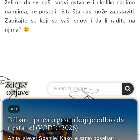
želimo da se naši snovi ostvare i ukoliko radimo
na njima, ne postoji ništa šta nas može zaustaviti.
Zapitajte se koji su vaši snovi i da li radite na
njima?
Slične
Search
objave
RIO
Bilbao - priča o gradu koji je odbio da
nestane! (VODIČ 2026)
Ah taj sjever Španije! Kako je samo poseban i