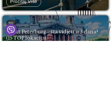
Pročitaj Više
RIO
Sankt Peterburg - šta vidjeti u 3 dana?
(15 TOP lokacija)
Sankt Peterburg. Grad koji stoji na vodi, ali čuva
vatru u sebi. Miks carskog naslijeđa, evropskog
šarma...
Pročitaj Više
Leave a Comment