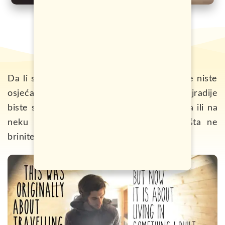
Da li ste se nekada našli u situaciji kada se niste
osjećali sretnim životom koji živite? Najradije
biste sve napustili i otišli na put oko svijeta ili na
neku plažu i brali kokose čitav dan? Ništa ne
brinite, niste jedini.