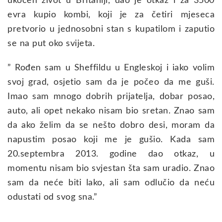
ukočen život u Britaniji, dao je otkaz i za 3500
evra kupio kombi, koji je za četiri mjeseca
pretvorio u jednosobni stan s kupatilom i zaputio
se na put oko svijeta.
” Rođen sam u Sheffildu u Engleskoj i iako volim
svoj grad, osjetio sam da je počeo da me guši.
Imao sam mnogo dobrih prijatelja, dobar posao,
auto, ali opet nekako nisam bio sretan. Znao sam
da ako želim da se nešto dobro desi, moram da
napustim posao koji me je gušio. Kada sam
20.septembra 2013. godine dao otkaz, u
momentu nisam bio svjestan šta sam uradio. Znao
sam da neće biti lako, ali sam odlučio da neću
odustati od svog sna.”