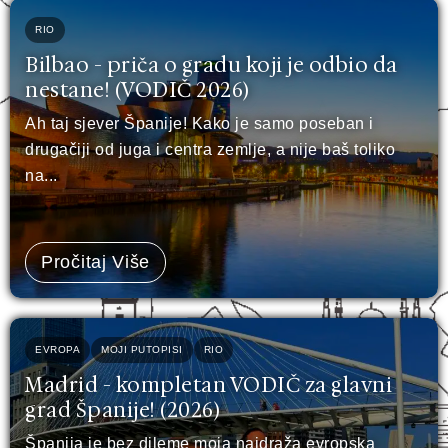
RIO
Bilbao - priča o gradu koji je odbio da
nestane! (VODIČ 2026)
Ah taj sjever Španije! Kako je samo poseban i
drugačiji od juga i centra zemlje, a nije baš toliko
na...
Pročitaj Više
EVROPA
MOJI PUTOPISI
RIO
Madrid - kompletan VODIČ za glavni
grad Španije! (2026)
Španija je bez dileme moja najdraža evropska