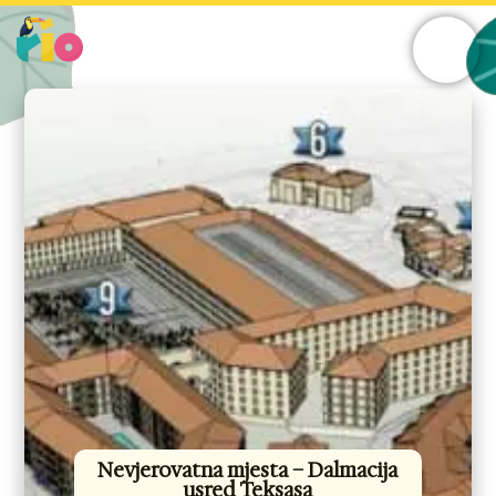
Skip
to
content
Nevjerovatna mjesta – Dalmacija
usred Teksasa