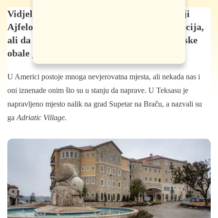
Vidjeli smo do sada da u Las Vegasu postoji
Ajfelova kula, da u Dohi postoji mala Venecija,
ali da u Teksasu naprave repliku dalmatinske
obale je nešto novo.
U Americi postoje mnoga nevjerovatna mjesta, ali nekada nas i
oni iznenade onim što su u stanju da naprave. U Teksasu je
napravljeno mjesto nalik na grad Supetar na Braču, a nazvali su
ga
Adriatic Village.