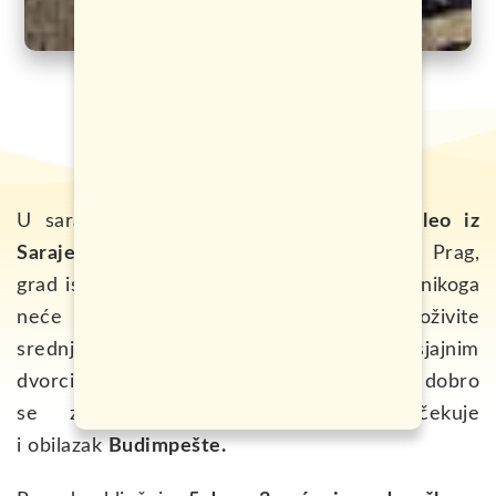
U saradnji sa turističkom agencijom
Galileo iz
Sarajeva
, nudimo vam jesenje putovanje u Prag,
grad istorije, divnih mostova i mjesto koje nikoga
neće ostaviti ravnodušnim. Doživite
srednjovijekovni duh Češke, uživajte u sjajnim
dvorcima, izgubite se u starim uličicama i dobro
se zabavite. U povratku vas očekuje
i obilazak
Budimpešte.