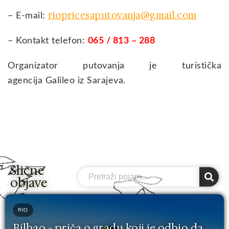
riopricesaputovanja@gmail.com
– E-mail:
– Kontakt telefon:
065
/ 813 – 288
Organizator putovanja je turistička
agencija Galileo iz Sarajeva.
Slične
Search
objave
RIO
Bilbao - priča o gradu koji je odbio da