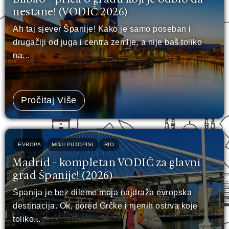
nestane! (VODIČ 2026)
Ah taj sjever Španije! Kako je samo poseban i
drugačiji od juga i centra zemlje, a nije baš toliko
na...
Pročitaj Više
EVROPA
MOJI PUTOPISI
RIO
Madrid - kompletan VODIČ za glavni
grad Španije! (2026)
Španija je bez dileme moja najdraža evropska
destinacija. Ok, pored Grčke i njenih ostrva koje
toliko...