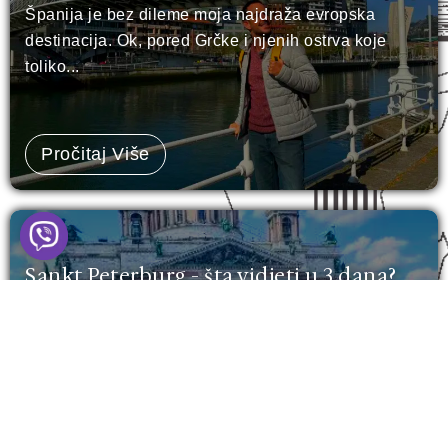
Španija je bez dileme moja najdraža evropska
destinacija. Ok, pored Grčke i njenih ostrva koje
toliko...
Pročitaj Više
RIO
Sankt Peterburg - šta vidjeti u 3 dana?
(15 TOP lokacija)
Sankt Peterburg. Grad koji stoji na vodi, ali čuva
vatru u sebi. Miks carskog naslijeđa, evropskog
šarma...