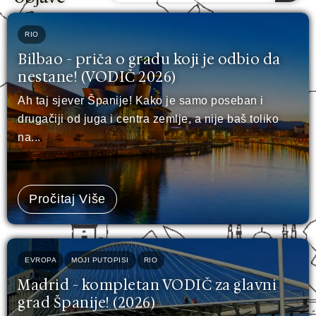
RIO
Bilbao - priča o gradu koji je odbio da
nestane! (VODIČ 2026)
Ah taj sjever Španije! Kako je samo poseban i
drugačiji od juga i centra zemlje, a nije baš toliko
na...
Pročitaj Više
EVROPA
MOJI PUTOPISI
RIO
Madrid - kompletan VODIČ za glavni
grad Španije! (2026)