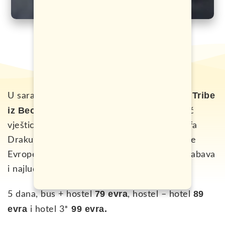
Jungle Tribe
U saradnji sa turističkom agencijom
iz Beograda
, nudimo vam putovanje za Noć
vještica u mističnu Transilvaniju, mjesto grofa
Drakule i jedno od skrivenih blaga jugoistčne
Evrope. Pored putovanja očekuje vas luda zabava
i najluđi maskenbal.
79 evra
89
5 dana, bus + hostel
, hostel – hotel
evra
99 evra.
i hotel 3*