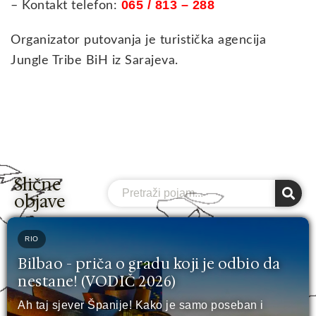
065
/ 813 – 288
– Kontakt telefon:
Organizator putovanja je turistička agencija
Jungle Tribe BiH iz Sarajeva.
Slične
Search
objave
RIO
Bilbao - priča o gradu koji je odbio da
nestane! (VODIČ 2026)
Ah taj sjever Španije! Kako je samo poseban i