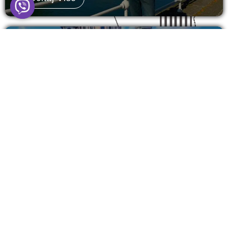
RIO
Sankt Peterburg - šta vidjeti u 3 dana?
(15 TOP lokacija)
Sankt Peterburg. Grad koji stoji na vodi, ali čuva
vatru u sebi. Miks carskog naslijeđa, evropskog
šarma...
Pročitaj Više
Leave a Comment