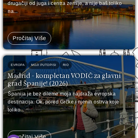
drugačiji od juga i centra zemlje, a nije baš toliko
na...
Pročitaj Više
EVROPA
MOJI PUTOPISI
RIO
Madrid - kompletan VODIČ za glavni
grad Španije! (2026)
Španija je bez dileme moja najdraža evropska
destinacija. Ok, pored Grčke i njenih ostrva koje
toliko...
Pročitaj Više