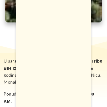
Jungle Tribe
U saradnji sa turističkom agencijom
BiH iz Sarajeva
, nudimo vam proslavu Nove
godine na Azurnoj obali. Posjetite Veneciju, Nicu,
Monako, Marsej i dobro se provedite.
7 dana, bus + hotel – 300
Ponuda uključuje:
KM.