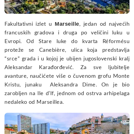
Marseille
Fakultativni izlet u
, jedan od najvećih
francuskih gradova i druga po veličini luku u
Evropi. Od Stare luke do kvarta Réformésu
proteže se Canebière, ulica koja predstavlja
“srce” grada i u kojoj je ubijen jugoslovenski kralj
Aleksandar Karađorđević. Za sve ljubitelje
avanture, naučićete više o čuvenom grofu Monte
Kristu, junaku Aleksandra Dime. On je bio
zarobljen na Ile d’If, jednom od ostrva arhipelaga
nedaleko od Marseillea.