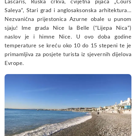
Lascaris, Ruska crkva, cvijetna pijaca „Cours
Saleya”, Stari grad i anglosaksonska arhitektura…
Nezvanična prijestonica Azurne obale u punom
sjaju! Ime grada Nice la Belle (“Lijepa Nica”)
naslov je i himne Nice. U ovo doba godine
temperature se kreću oko 10 do 15 stepeni te je
primamljiva za posjete turista iz sjevernih dijelova
Evrope.