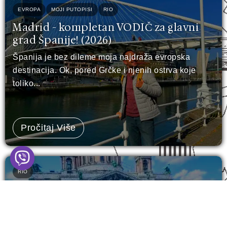
EVROPA
MOJI PUTOPISI
RIO
Madrid - kompletan VODIČ za glavni
grad Španije! (2026)
Španija je bez dileme moja najdraža evropska
destinacija. Ok, pored Grčke i njenih ostrva koje
toliko...
Pročitaj Više
RIO
Sankt Peterburg - šta vidjeti u 3 dana?
(15 TOP lokacija)
Sankt Peterburg. Grad koji stoji na vodi, ali čuva