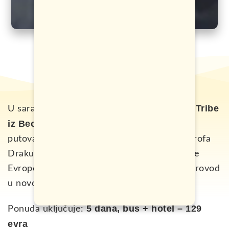
Jungle Tribe
U saradnji sa turističkom agencijom
iz Beograda
, nudimo vam novogodišnje
putovanje u mističnu Transilvaniju, mjesto grofa
Drakule i jedno od skrivenih blaga jugoistčne
Evrope. Pored putovanja očekuje vasi ludi provod
u novogodišnjoj noći.
5 dana, bus + hotel – 129
Ponuda uključuje:
evra