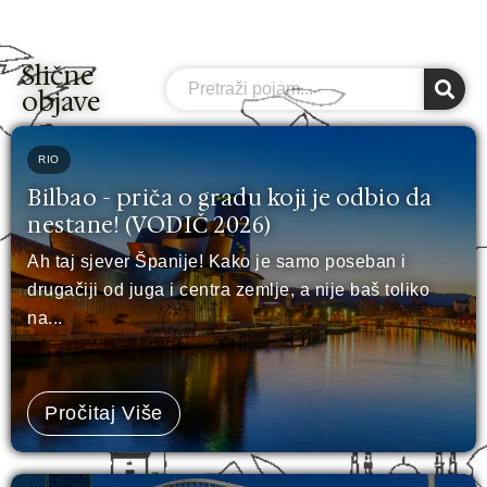
Slične
Search
objave
RIO
Bilbao - priča o gradu koji je odbio da
nestane! (VODIČ 2026)
Ah taj sjever Španije! Kako je samo poseban i
drugačiji od juga i centra zemlje, a nije baš toliko
na...
Pročitaj Više