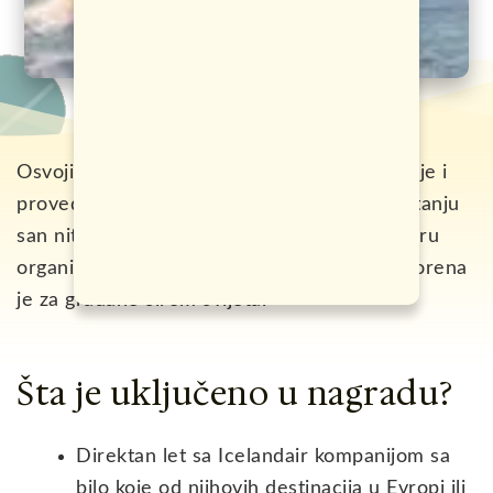
Osvoji besplatno putovanje na Island za dvoje i
provedi sedmicu za pamćenje! Ne, nije u pitanju
san niti bilo kakva prevara. Ovu nagradnu igru
organizuje kompanija “Off to Iceland”, a otvorena
je za građane širom svijeta.
Šta je uključeno u nagradu?
Direktan let sa Icelandair kompanijom sa
bilo koje od njihovih destinacija u Evropi ili