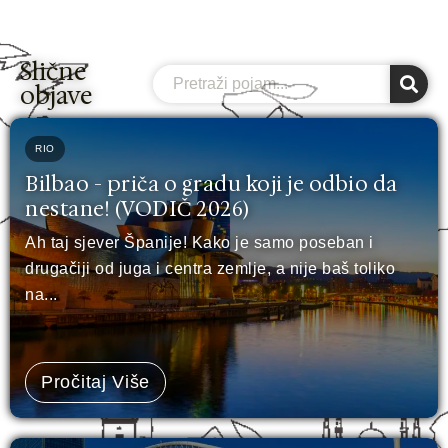
Slične
Search
objave
RIO
Bilbao - priča o gradu koji je odbio da
nestane! (VODIČ 2026)
Ah taj sjever Španije! Kako je samo poseban i
drugačiji od juga i centra zemlje, a nije baš toliko
na...
Pročitaj Više