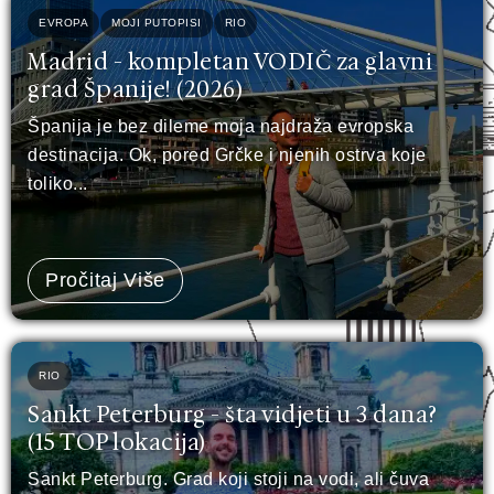
EVROPA
MOJI PUTOPISI
RIO
Madrid - kompletan VODIČ za glavni
grad Španije! (2026)
Španija je bez dileme moja najdraža evropska
destinacija. Ok, pored Grčke i njenih ostrva koje
toliko...
Pročitaj Više
RIO
Sankt Peterburg - šta vidjeti u 3 dana?
(15 TOP lokacija)
Sankt Peterburg. Grad koji stoji na vodi, ali čuva