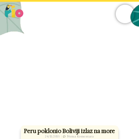
Skip
to
content
Peru poklonio Boliviji izlaz na more
24/11/2015
Nema Komentara