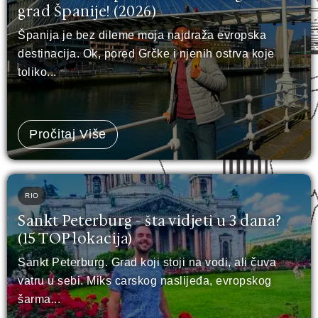
grad Španije! (2026)
Španija je bez dileme moja najdraža evropska
destinacija. Ok, pored Grčke i njenih ostrva koje
toliko...
Pročitaj Više
RIO
Sankt Peterburg - šta vidjeti u 3 dana?
(15 TOP lokacija)
Sankt Peterburg. Grad koji stoji na vodi, ali čuva
vatru u sebi. Miks carskog naslijeđa, evropskog
šarma...