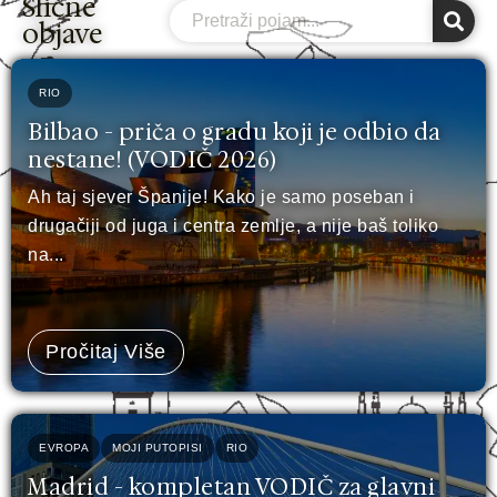
Slične
Search
objave
RIO
Bilbao - priča o gradu koji je odbio da
nestane! (VODIČ 2026)
Ah taj sjever Španije! Kako je samo poseban i
drugačiji od juga i centra zemlje, a nije baš toliko
na...
Pročitaj Više
EVROPA
MOJI PUTOPISI
RIO
Madrid - kompletan VODIČ za glavni