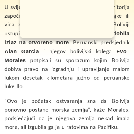
U svijetu u kojem su ratovi i oduzimanje teritorija
započinjali zbog banalnih stvari poput bajke ili
vica zvuči vijest kako je Peru odlučio Boliviji
Bolivija dobila
ustupiti dio svoje obale kako bi
izlaz na otvoreno more
. Peruanski predsjednik
Alan Garcia
Evo
i njegov bolivijski kolega
Morales
potpisali su sporazum kojim Bolivija
dobiva pravo na izgradnju i upravljanje malom
lukom desetak kilometara južno od peruanske
luke Ilo.
“Ovo je početak ostvarenja sna da Bolivija
ponovno postane morska zemlja”, kaže Morales,
podsjećajući da je njegova zemlja nekad imala
more, ali izgubila ga je u ratovima na Pacifiku.