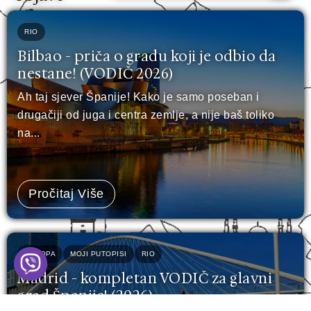
RIO
Bilbao - priča o gradu koji je odbio da
nestane! (VODIČ 2026)
Ah taj sjever Španije! Kako je samo poseban i
drugačiji od juga i centra zemlje, a nije baš toliko
na...
Pročitaj Više
EVROPA
MOJI PUTOPISI
RIO
Madrid - kompletan VODIČ za glavni
grad Španije! (2026)