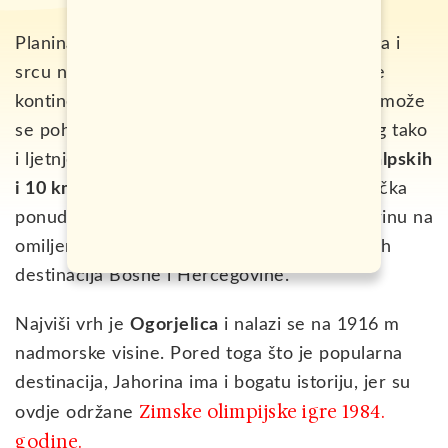
Planina Jahorina smještena je u srcu Balkana i
srcu naše zemlje, sa idealnim spojem hladne
kontinentalne i tople mediteranske klime, a može
se pohvaliti bogatim sadržajem kako zimskog tako
i ljetnjeg turizma. Izvanredan teren,
45 km alpskih
i 10 km nordijskih staza,
kao i bogata turistička
ponuda tokom cijele godine uvrstili su Jahorinu na
omiljenu i jednu od najposjećenijih turističkih
destinacija Bosne i Hercegovine.
Najviši vrh je
Ogorjelica
i nalazi se na 1916 m
nadmorske visine. Pored toga što je popularna
destinacija, Jahorina ima i bogatu istoriju, jer su
Zimske olimpijske igre 1984.
ovdje održane
godine.