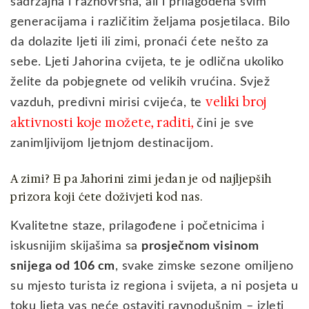
sadržajna i raznovrsna, ali i prilagođena svim
generacijama i različitim željama posjetilaca. Bilo
da dolazite ljeti ili zimi, pronaći ćete nešto za
sebe. Ljeti Jahorina cvijeta, te je odlična ukoliko
želite da pobjegnete od velikih vrućina. Svjež
veliki broj
vazduh, predivni mirisi cvijeća, te
aktivnosti koje možete, raditi,
čini je sve
zanimljivijom ljetnjom destinacijom.
A zimi? E pa Jahorini zimi jedan je od najljepših
prizora koji ćete doživjeti kod nas.
Kvalitetne staze, prilagođene i početnicima i
iskusnijim skijašima sa
prosječnom visinom
snijega od 106 cm
, svake zimske sezone omiljeno
su mjesto turista iz regiona i svijeta, a ni posjeta u
toku ljeta vas neće ostaviti ravnodušnim – izleti