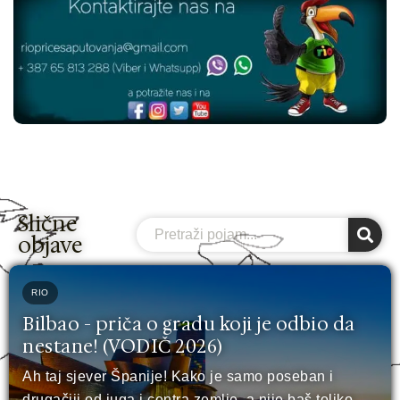
Slične
Search
objave
RIO
Bilbao - priča o gradu koji je odbio da
nestane! (VODIČ 2026)
Ah taj sjever Španije! Kako je samo poseban i
drugačiji od juga i centra zemlje, a nije baš toliko