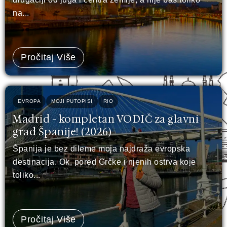
na...
Pročitaj Više
EVROPA
MOJI PUTOPISI
RIO
Madrid - kompletan VODIČ za glavni
grad Španije! (2026)
Španija je bez dileme moja najdraža evropska
destinacija. Ok, pored Grčke i njenih ostrva koje
toliko...
Pročitaj Više