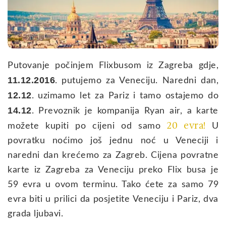
Putovanje počinjem Flixbusom iz Zagreba gdje,
11.12.2016
. putujemo za Veneciju. Naredni dan,
12.12
. uzimamo let za Pariz i tamo ostajemo do
14.12
. Prevoznik je kompanija Ryan air, a karte
20 evra!
možete kupiti po cijeni od samo
U
povratku noćimo još jednu noć u Veneciji i
naredni dan krećemo za Zagreb. Cijena povratne
karte iz Zagreba za Veneciju preko Flix busa je
59 evra u ovom terminu. Tako ćete za samo 79
evra biti u prilici da posjetite Veneciju i Pariz, dva
grada ljubavi.