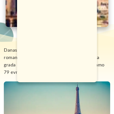
Danas Vam nudimo jedno putovanje za sve
romantičare. Putovanje u kojem spajamo dva
grada ljubavi. Posjetite Veneciju i Pariz za samo
79 evra.