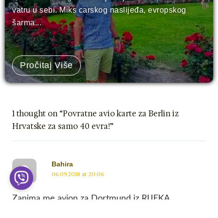
vatru u sebi. Miks carskog naslijeđa, evropskog
šarma...
Pročitaj Više
1 thought on “Povratne avio karte za Berlin iz
Hrvatske za samo 40 evra!”
Bahira
06.09.2018 at 20:06
Zanima me avion za Dortmund iz RIJEKA,
putovala bi oko 20.10, i ako je moguće povratnu