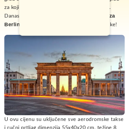
za koji kažu da ima najbolje žurke na planeti.
povratne avio karte za
Danas vam donosimo
Berlin za samo 40 evra
sa polaskom iz Rijeke!
U ovu cijenu su uključene sve aerodromske takse
i ručni prtljag dimenzija 55x40x20 cm, težine 8