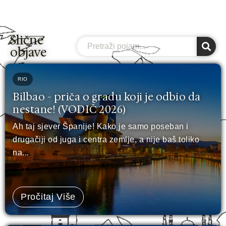
Slične
Search
objave
RIO
Bilbao - priča o gradu koji je odbio da
nestane! (VODIČ 2026)
Ah taj sjever Španije! Kako je samo poseban i
drugačiji od juga i centra zemlje, a nije baš toliko
na...
Pročitaj Više