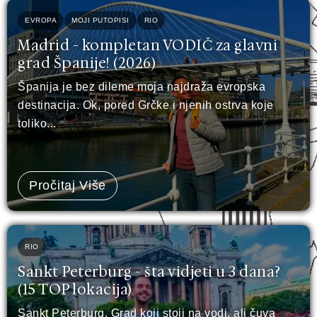
EVROPA
MOJI PUTOPISI
RIO
Madrid - kompletan VODIČ za glavni
grad Španije! (2026)
Španija je bez dileme moja najdraža evropska
destinacija. Ok, pored Grčke i njenih ostrva koje
toliko...
Pročitaj Više
RIO
Sankt Peterburg - šta vidjeti u 3 dana?
(15 TOP lokacija)
Sankt Peterburg. Grad koji stoji na vodi, ali čuva