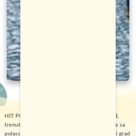
HIT PONUDA!
Povratne avio karte za Brazil
,
trenutno mogu da se kupe za samo 114 evra sa
polascima
iz Budimpešte,
a let je za najljepši grad