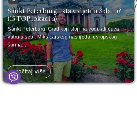
RIO
Sankt Peterburg - šta vidjeti u 3 dana?
(15 TOP lokacija)
Sankt Peterburg. Grad koji stoji na vodi, ali čuva
vatru u sebi. Miks carskog naslijeđa, evropskog
šarma...
Pročitaj Više
Leave a Comment
Your email address will not be published.
Required
fields are marked
*