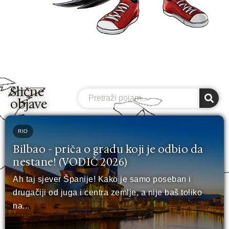
Slične
Search
objave
RIO
Bilbao - priča o gradu koji je odbio da
nestane! (VODIČ 2026)
Ah taj sjever Španije! Kako je samo poseban i
drugačiji od juga i centra zemlje, a nije baš toliko
na...