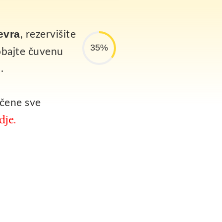
evra
, rezervišite
35%
obajte čuvenu
.
učene sve
dje.