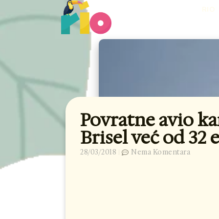
Skip
RIO
to
content
Povratne avio ka
Brisel već od 32 
28/03/2018
Nema Komentara