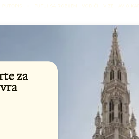
PUTOPISI
PUTUJ SA ROBIJEM
VODIČI
VIZE
AVIO KA
rte za
evra