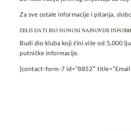
Za sve ostale informacije i pitanja, slo
ŽELIŠ DA TI RIO DONOSI NAJNOVIJE INFORM
Budi dio kluba koji čini više od 5,000 lju
putničke informacije.
[contact-form-7 id=”8852″ title=”Email