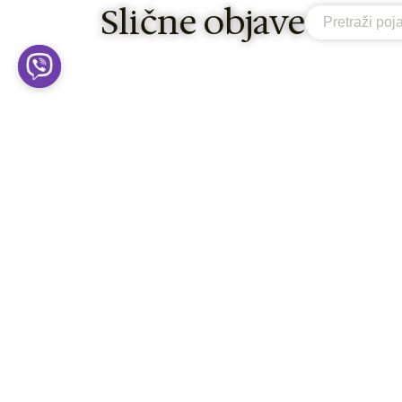
Slične objave
Search
RIO
Bilbao - priča o gradu koji je
odbio da nestane! (VODIČ 2026)
Pročitaj Više