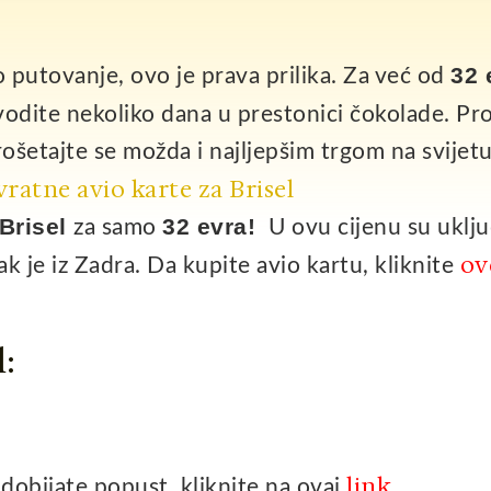
32 
o putovanje, ovo je prava prilika. Za već od
vodite nekoliko dana u prestonici čokolade. Pr
rošetajte se možda i najljepšim trgom na svijetu
 Brisel
32 evra!
za samo
U ovu cijenu su uklj
ov
ak je iz Zadra. Da kupite avio kartu, kliknite
:
link
i dobijate popust, kliknite na ovaj
.