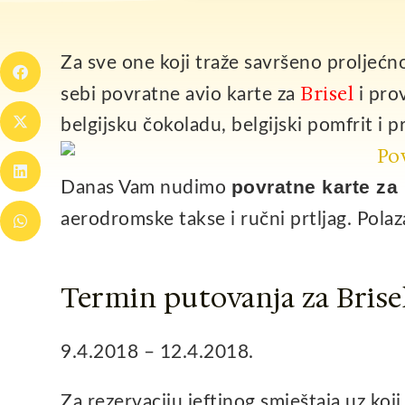
Za sve one koji traže savršeno proljećn
Brisel
sebi povratne avio karte za
i pro
belgijsku čokoladu, belgijski pomfrit i p
povratne karte za
Danas Vam nudimo
aerodromske takse i ručni prtljag. Polaz
Termin putovanja za Brisel
9.4.2018 – 12.4.2018.
Za rezervaciju jeftinog smještaja uz koj