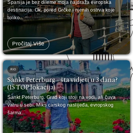
Španija je bez dileme moja najdraža evropska
destinacija. Ok, pored Grčke i njenih ostrva koje
toliko...
Pročitaj Više
RIO
Sankt Peterburg - šta vidjeti u 3 dana?
(15 TOP lokacija)
Sankt Peterburg. Grad koji stoji na vodi, ali čuva
vatru u sebi. Miks carskog naslijeđa, evropskog
šarma...