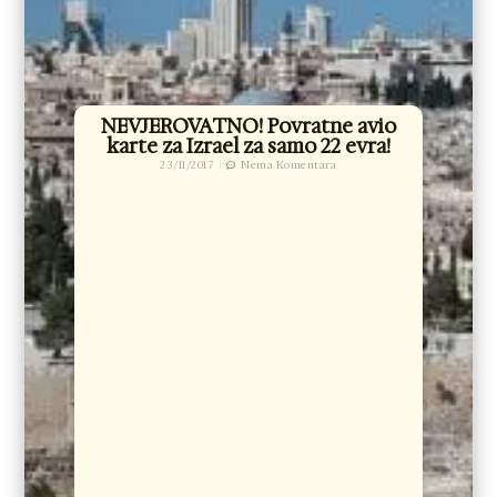
NEVJEROVATNO! Povratne avio
karte za Izrael za samo 22 evra!
23/11/2017
Nema Komentara