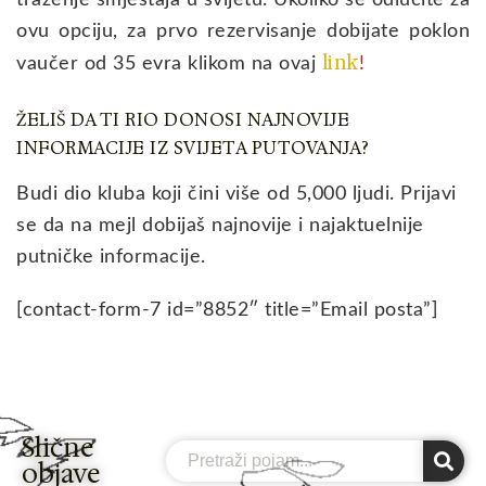
traženje smještaja u svijetu. Ukoliko se odlučite za
ovu opciju, za prvo rezervisanje dobijate poklon
link
vaučer od 35 evra klikom na ovaj
!
ŽELIŠ DA TI RIO DONOSI NAJNOVIJE
INFORMACIJE IZ SVIJETA PUTOVANJA?
Budi dio kluba koji čini više od 5,000 ljudi. Prijavi
se da na mejl dobijaš najnovije i najaktuelnije
putničke informacije.
[contact-form-7 id=”8852″ title=”Email posta”]
Slične
Search
objave