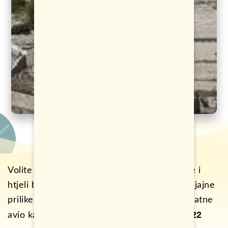
Volite istoriju? Fasciniraju vas priče iz Biblije i
htjeli biste jedno drugačije putovanje? Evo sjajne
prilike. U ponudi su trenutno dostupne povratne
22
avio karte za Izrael iz Budimpešte za samo