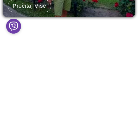
Pročitaj Više
Leave a Comment
Your email address will not be published.
Required
fields are marked
*
Type
here..