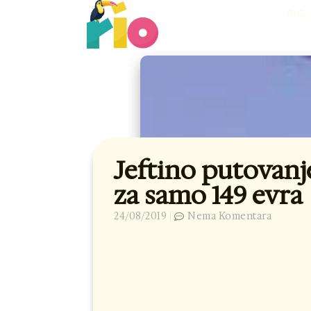
Skip
RIO
to
content
Jeftino putovanj
za samo 149 evra
24/08/2019
Nema Komentara