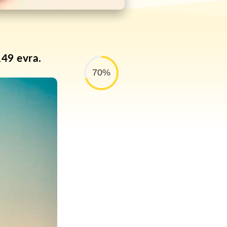
149 evra.
70%