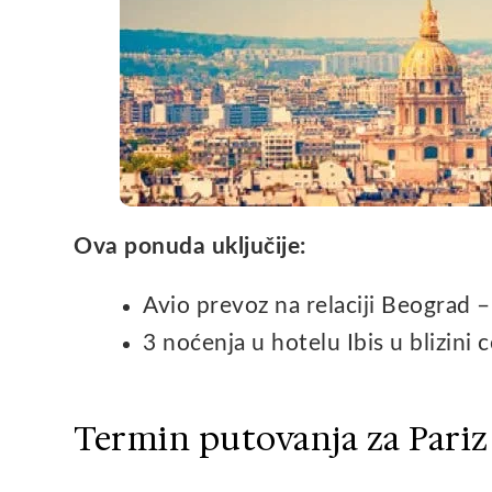
Ova ponuda uključije:
Avio prevoz na relaciji Beograd –
3 noćenja u hotelu Ibis u blizini 
Termin putovanja za Pariz