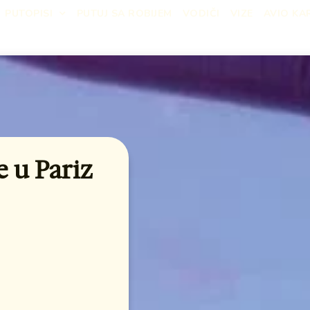
PUTOPISI
PUTUJ SA ROBIJEM
VODIČI
VIZE
AVIO KA
e u Pariz