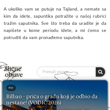
A ukoliko vam se putuje na Tajland, a nemate sa
kim da idete, sapuntika potražite u našoj rubrici
tražim saputnika. Sve što treba da uradite je da
napišete u kome periodu idete, a mi ćemo se
potruditi da vam pronađemo saputnika.
Slične
Search
objave
RIO
Bilbao - priča o gradu koji je odbio da
nestane! (VODIČ 2026)