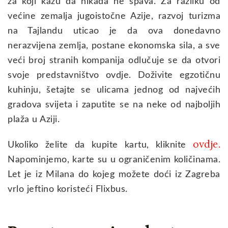
za koji kažu da nikada ne spava. Za razliku od
većine zemalja jugoistočne Azije, razvoj turizma
na Tajlandu uticao je da ova donedavno
nerazvijena zemlja, postane ekonomska sila, a sve
veći broj stranih kompanija odlučuje se da otvori
svoje predstavništvo ovdje. Doživite egzotičnu
kuhinju, šetajte se ulicama jednog od najvećih
gradova svijeta i zaputite se na neke od najboljih
plaža u Aziji.
ovdje
Ukoliko želite da kupite kartu, kliknite
.
Napominjemo, karte su u ograničenim količinama.
Let je iz Milana do kojeg možete doći iz Zagreba
vrlo jeftino koristeći Flixbus.