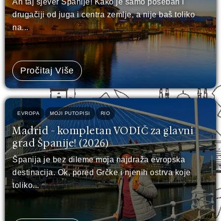
Ah taj sjever Španije! Kako je samo poseban i
drugačiji od juga i centra zemlje, a nije baš toliko
na...
Pročitaj Više
EVROPA
MOJI PUTOPISI
RIO
Madrid - kompletan VODIČ za glavni
grad Španije! (2026)
Španija je bez dileme moja najdraža evropska
destinacija. Ok, pored Grčke i njenih ostrva koje
toliko...