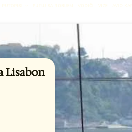
PUTOPISI
PUTUJ SA ROBIJEM
VODIČI
VIZE
AVIO KA
a Lisabon