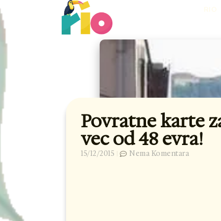
Skip
RIO
to
content
Povratne karte z
vec od 48 evra!
15/12/2015
Nema Komentara