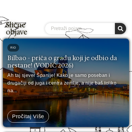
Slične
Search
objave
RIO
Bilbao - priča o gradu koji je odbio da
nestane! (VODIČ 2026)
Ah taj sjever Španije! Kako je samo poseban i
drugačiji od juga i centra zemlje, a nije baš toliko
na...
Pročitaj Više