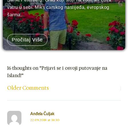
vatru u sebi. Miks carskog naslijeđa, evropskog
šarma...
Pročitaj Više
Newer
Newer
16 thoughts on “Prijavi se i osvoji putovanje na
Comments
Comments
Island!”
Older Comments
Anđela Čuljak
22.09.2018 at 14:30