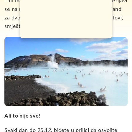
i mi maštaš o odlasku na Island, evo prilike. Prijavi
se na nagradnu igru i osvoji putovanje na Island
za dvoje. U nagradu su uračunati avionski letovi,
smještaj, kao i razne aktivnosti i obilasci.
Ali to nije sve!
Svaki dan do 25.12. bićete u prilici da osvojite