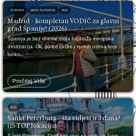
EVROPA
MOJI PUTOPISI
RIO
Madrid - kompletan VODIČ za glavni
grad Španije! (2026)
Španija je bez dileme moja najdraža evropska
destinacija. Ok, pored Grčke i njenih ostrva koje
toliko...
Pročitaj Više
RIO
Sankt Peterburg - šta vidjeti u 3 dana?
(15 TOP lokacija)
Sankt Peterburg. Grad koji stoji na vodi, ali čuva