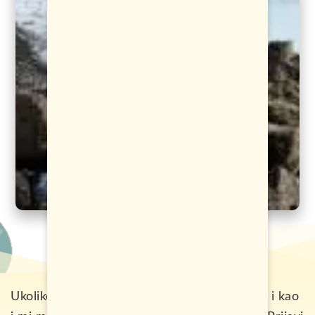
Ukoliko si zaljubljenik u egzotiku i putovanja i kao