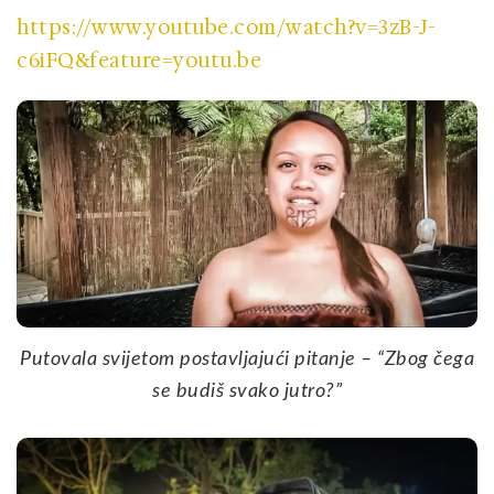
https://www.youtube.com/watch?v=3zB-J-
c6iFQ&feature=youtu.be
Putovala svijetom postavljajući pitanje – “Zbog čega
se budiš svako jutro?”