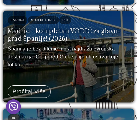
EVROPA
MOJI PUTOPISI
RIO
Madrid - kompletan VODIČ za glavni
grad Španije! (2026)
Španija je bez dileme moja najdraža evropska
destinacija. Ok, pored Grčke i njenih ostrva koje
toliko...
Pročitaj Više
RIO
Sankt Peterburg - šta vidjeti u 3 dana?
(15 TOP lokacija)