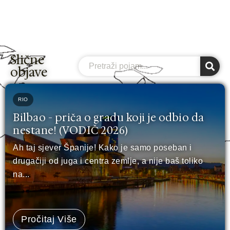
Slične
Search
objave
RIO
Bilbao - priča o gradu koji je odbio da
nestane! (VODIČ 2026)
Ah taj sjever Španije! Kako je samo poseban i
drugačiji od juga i centra zemlje, a nije baš toliko
na...
Pročitaj Više