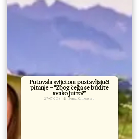
Putovala svijetom postavljajući
pitanje – “Zbog čega se budite
svako jutro?”
27/07/2016
Nema Komentara