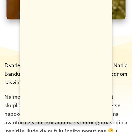
Dvadesetpetogodišnja Poljakinja Anna Nadia
Bandura je sasvim običan putnik sa jednom
sasvim neobičnom misijom.
Naime, Anna je dvije godine vrijedno radila i
skupljala novac kako bi putovala svijetom, te se
napokon u januaru 2015. godine odmetnula na
avanturu života. Pričama na svom blogu nastoji da
inspiriše ljude da putuju (nešto poput nas
).