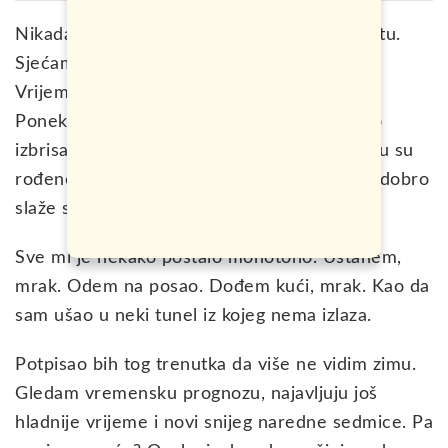
Nikada neću zaboraviti to putovanje na Maltu.
Sjećam se da je bio februar. Godina, 2016.
Vrijeme kao i sad. Ukratko, nikakvo.
Ponekad pomislim da bi ovaj mjesec trebalo
izbrisati iz kalendara. Mada, u ovom mjesecu su
rođene vodolije, a moj horoskopski znak se dobro
slaže sa njim…tako bar kažu.
Sve mi je nekako postalo monotono. Ustanem,
mrak. Odem na posao. Dođem kući, mrak. Kao da
sam ušao u neki tunel iz kojeg nema izlaza.
Potpisao bih tog trenutka da više ne vidim zimu.
Gledam vremensku prognozu, najavljuju još
hladnije vrijeme i novi snijeg naredne sedmice. Pa