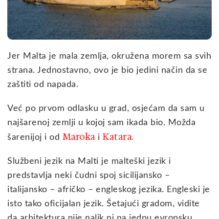
Jer Malta je mala zemlja, okružena morem sa svih
strana. Jednostavno, ovo je bio jedini način da se
zaštiti od napada.
Već po prvom odlasku u grad, osjećam da sam u
najšarenoj zemlji u kojoj sam ikada bio. Možda
Maroka
Katara.
šarenijoj i od
i
Službeni jezik na Malti je malteški jezik i
predstavlja neki čudni spoj sicilijansko –
italijansko – afričko – engleskog jezika. Engleski je
isto tako oficijalan jezik. Šetajući gradom, vidite
da arhitektura nije nalik ni na jednu evropsku