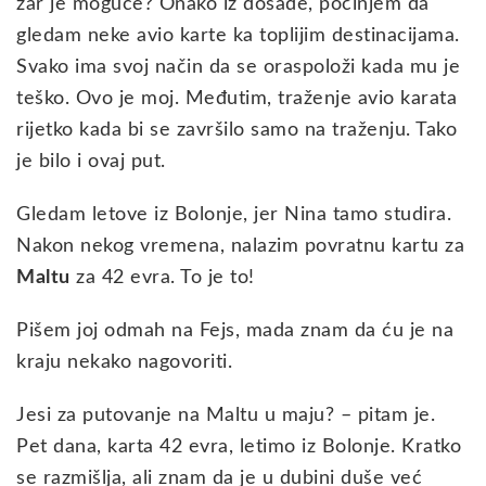
zar je moguće? Onako iz dosade, počinjem da
gledam neke avio karte ka toplijim destinacijama.
Svako ima svoj način da se oraspoloži kada mu je
teško. Ovo je moj. Međutim, traženje avio karata
rijetko kada bi se završilo samo na traženju. Tako
je bilo i ovaj put.
Gledam letove iz Bolonje, jer Nina tamo studira.
Nakon nekog vremena, nalazim povratnu kartu za
Maltu
za 42 evra. To je to!
Pišem joj odmah na Fejs, mada znam da ću je na
kraju nekako nagovoriti.
Jesi za putovanje na Maltu u maju? – pitam je.
Pet dana, karta 42 evra, letimo iz Bolonje. Kratko
se razmišlja, ali znam da je u dubini duše već