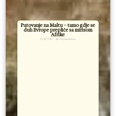
Putovanje na Maltu – tamo gdje se
duh Evrope prepliće sa mirisom
Afrike
13/02/2017
8 Komentara