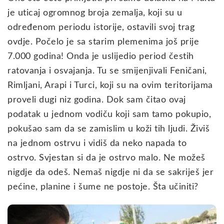
je uticaj ogromnog broja zemalja, koji su u
određenom periodu istorije, ostavili svoj trag
ovdje. Počelo je sa starim plemenima još prije
7.000 godina! Onda je uslijedio period čestih
ratovanja i osvajanja. Tu se smijenjivali Feničani,
Rimljani, Arapi i Turci, koji su na ovim teritorijama
proveli dugi niz godina. Dok sam čitao ovaj
podatak u jednom vodiču koji sam tamo pokupio,
pokušao sam da se zamislim u koži tih ljudi. Živiš
na jednom ostrvu i vidiš da neko napada to
ostrvo. Svjestan si da je ostrvo malo. Ne možeš
nigdje da odeš. Nemaš nigdje ni da se sakriješ jer
pećine, planine i šume ne postoje. Šta učiniti?