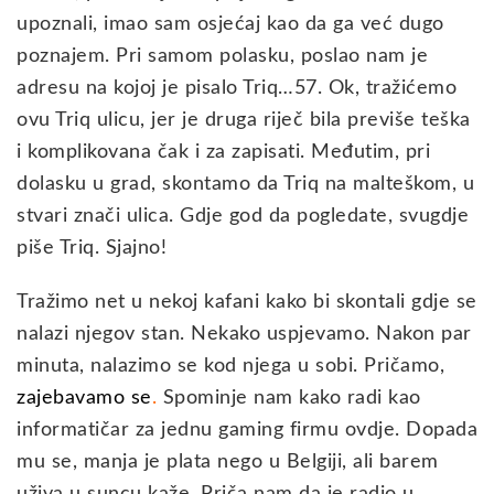
upoznali, imao sam osjećaj kao da ga već dugo
poznajem. Pri samom polasku, poslao nam je
adresu na kojoj je pisalo Triq…57. Ok, tražićemo
ovu Triq ulicu, jer je druga riječ bila previše teška
i komplikovana čak i za zapisati. Međutim, pri
dolasku u grad, skontamo da Triq na malteškom, u
stvari znači ulica. Gdje god da pogledate, svugdje
piše Triq. Sjajno!
Tražimo net u nekoj kafani kako bi skontali gdje se
nalazi njegov stan. Nekako uspjevamo. Nakon par
minuta, nalazimo se kod njega u sobi. Pričamo,
zajebavamo se
.
Spominje nam kako radi kao
informatičar za jednu gaming firmu ovdje. Dopada
mu se, manja je plata nego u Belgiji, ali barem