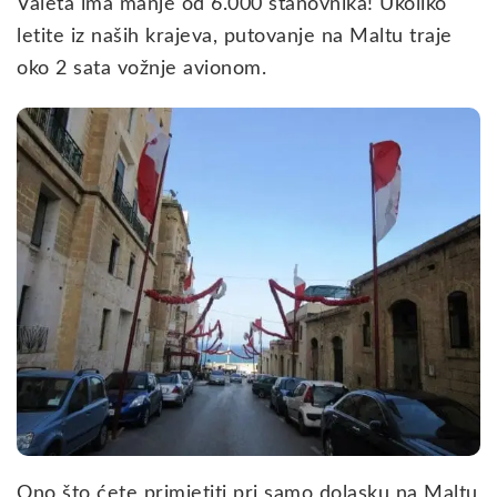
Valeta ima manje od 6.000 stanovnika! Ukoliko
letite iz naših krajeva, putovanje na Maltu traje
oko 2 sata vožnje avionom.
Ono što ćete primjetiti pri samo dolasku na Maltu