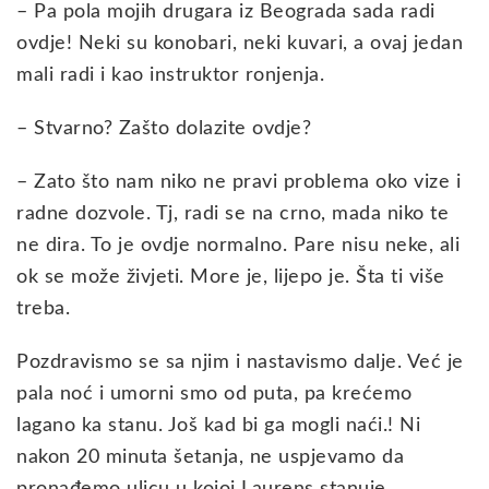
– Pa pola mojih drugara iz Beograda sada radi
ovdje! Neki su konobari, neki kuvari, a ovaj jedan
mali radi i kao instruktor ronjenja.
– Stvarno? Zašto dolazite ovdje?
– Zato što nam niko ne pravi problema oko vize i
radne dozvole. Tj, radi se na crno, mada niko te
ne dira. To je ovdje normalno. Pare nisu neke, ali
ok se može živjeti. More je, lijepo je. Šta ti više
treba.
Pozdravismo se sa njim i nastavismo dalje. Već je
pala noć i umorni smo od puta, pa krećemo
lagano ka stanu. Još kad bi ga mogli naći.! Ni
nakon 20 minuta šetanja, ne uspjevamo da
pronađemo ulicu u kojoj Laurens stanuje.