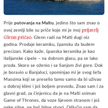
Prije
putovanja na Maltu
, jedino što sam znao o
prijatelj
ovoj zemlji bile su priče koje mi je moj
Glenn pričao
.
Glenn radi na Malti dugi niz
godina. Prodaje keramiku, špansku da budem
precizan. Kako kaže, španska keramika je kao
italijanske cipele – na dobrom glasu, pa se lako
proda. Skoro se oženio i sa Sanjom živi gore. Dok
je boravio u Banjaluci, spominjao mi je svog šefa
Massima koji se preselio tamo samo da bi uživao
u dobroj klimi i još boljem provodu. Znao sam i za
glavni grad, za činjenicu da je na Malti sniman
Game of Thrones, da voze lijevom stranom i još
neke sitne, ne baš bitne stvari. Odlučio sam da