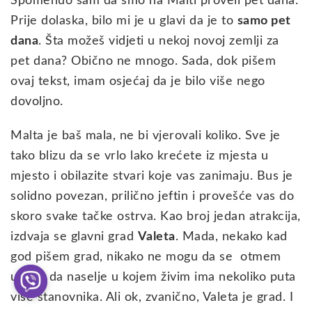
Spomenuo sam da smo na Malti proveli pet dana.
Prije dolaska, bilo mi je u glavi da je to
samo pet
dana
. Šta možeš vidjeti u nekoj novoj zemlji za
pet dana? Obično ne mnogo. Sada, dok pišem
ovaj tekst, imam osjećaj da je bilo više nego
dovoljno.
Malta je baš mala, ne bi vjerovali koliko. Sve je
tako blizu da se vrlo lako krećete iz mjesta u
mjesto i obilazite stvari koje vas zanimaju. Bus je
solidno povezan, prilično jeftin i provešće vas do
skoro svake tačke ostrva. Kao broj jedan atrakcija,
izdvaja se glavni grad
Valeta
. Mada, nekako kad
god pišem grad, nikako ne mogu da se otmem
utisku da naselje u kojem živim ima nekoliko puta
više stanovnika. Ali ok, zvanično, Valeta je grad. I