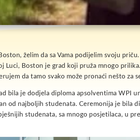
 Boston, želim da sa Vama podijelim svoju priču
oj Luci, Boston je grad koji pruža mnogo prilik
 vjerujem da tamo svako može pronaći nešto za s
ad bila je dodjela diploma apsolventima WPI un
an od najboljih studenata. Ceremonija je bila di
pješnijih studenata, sa mnogo posjetilaca, u p