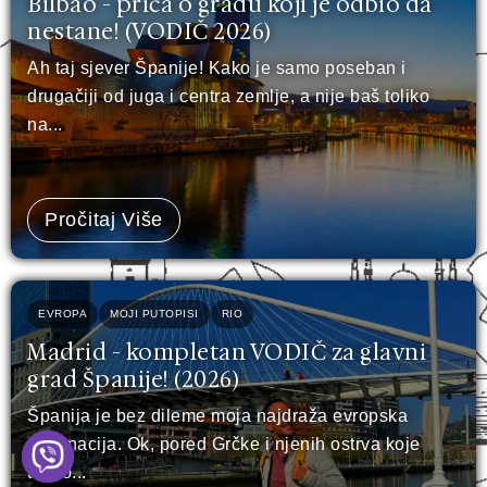
Bilbao - priča o gradu koji je odbio da
nestane! (VODIČ 2026)
Ah taj sjever Španije! Kako je samo poseban i
drugačiji od juga i centra zemlje, a nije baš toliko
na...
Pročitaj Više
EVROPA
MOJI PUTOPISI
RIO
Madrid - kompletan VODIČ za glavni
grad Španije! (2026)
Španija je bez dileme moja najdraža evropska
destinacija. Ok, pored Grčke i njenih ostrva koje
toliko...