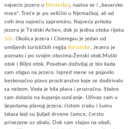
Bavarskoj
najveće jezero u
, naziva se i „bavarsko
more“. Treće je po veličini u Njemačkoj, ali od
svih ima najveću zapreminu. Najveća pritoka
jezera je Tirolski Achen, dok je jedina otoka rijeka
Alz
. Okolica jezera i Chiemgau je jedan od
Bavarske
omiljenih turističkih regija
. Jezero je
poznato i po svojim otocima:Ženski otok,Muški
otok i Biljni otok. Poseban doživljaj je bio kada
sam stigao na jezero. Ispred mene se pojavilo
beskonačno plavo prostranstvo koje se dodirivalo
sa nebom. Voda je bila plava i prozračna. Stalno
sam dolazio na kupanje,sunčanje. Uživao sam u
ljepotama plavog jezera, čistom zraku i šumu
talasa koji su ljuljali drvene čamce, čvrsto
privezane uz obalu. Dok sam stajao na obali,