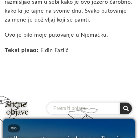
razmišljao sam u sebi kako je ovo jezero čarobno,
kako krije tajne na svome dnu. Svako putovanje
za mene je doživljaj koji se pamti.
Ovo je bilo moje putovanje u Njemačku.
Tekst pisao:
Eldin Fazlić
Slične
Search
objave
RIO