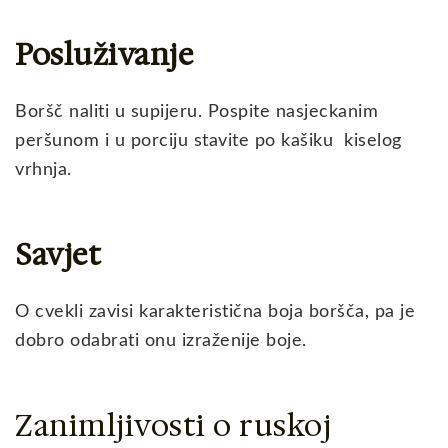
Posluživanje
Boršč naliti u supijeru. Pospite nasjeckanim
peršunom i u porciju stavite po kašiku kiselog
vrhnja.
Savjet
O cvekli zavisi karakteristična boja boršča, pa je
dobro odabrati onu izraženije boje.
Zanimljivosti o ruskoj