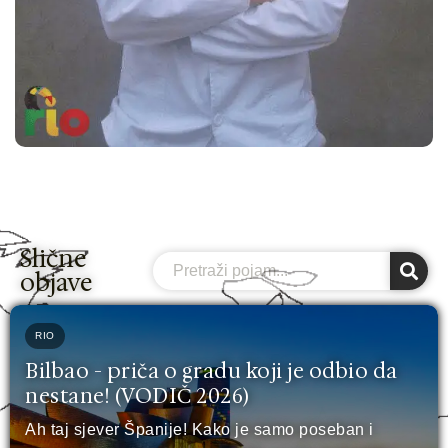
Slične
Search
objave
RIO
Bilbao - priča o gradu koji je odbio da
nestane! (VODIČ 2026)
Ah taj sjever Španije! Kako je samo poseban i