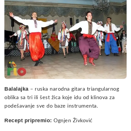
Balalajka
– ruska narodna gitara triangularnog
oblika sa tri ili šest žica koje idu od klinova za
podešavanje sve do baze instrumenta.
Recept pripremio:
Ognjen Živković