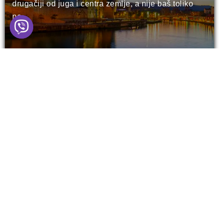
drugačiji od juga i centra zemlje, a nije baš toliko
na...
Pročitaj Više
EVROPA
MOJI PUTOPISI
RIO
Madrid - kompletan VODIČ za glavni
grad Španije! (2026)
Španija je bez dileme moja najdraža evropska
destinacija. Ok, pored Grčke i njenih ostrva koje
toliko...
Pročitaj Više