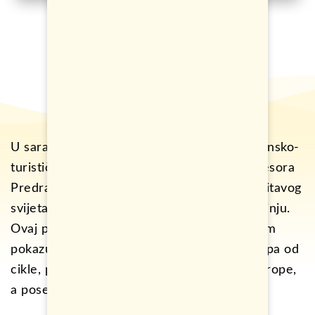
U saradnji sa učenicima Ugostiteljsko-trgovinsko-
turističke škole Banja Luka i uz pomoć profesora
Predraga Tošića donosimo vam recepte iz čitavog
svijeta, koji će unijeti nove ideje u Vašu kuhinju.
Ovaj put, na tapetu je ruska kuhinja gdje vam
pokazujemo kako se pravi domaći Boršč, supa od
cikle, popularna u većini zemalja Istočne Evrope,
a posebno u Rusiji.