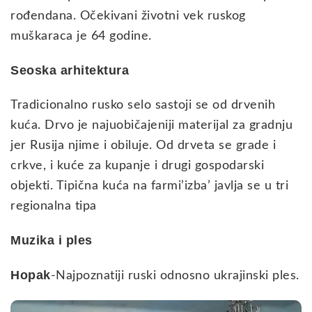
rođendana. Očekivani životni vek ruskog
muškaraca je 64 godine.
Seoska arhitektura
Tradicionalno rusko selo sastoji se od drvenih
kuća. Drvo je najuobičajeniji materijal za gradnju
jer Rusija njime i obiluje. Od drveta se grade i
crkve, i kuće za kupanje i drugi gospodarski
objekti. Tipična kuća na farmi’izba’ javlja se u tri
regionalna tipa
Muzika i ples
Hopak
-Najpoznatiji ruski odnosno ukrajinski ples.