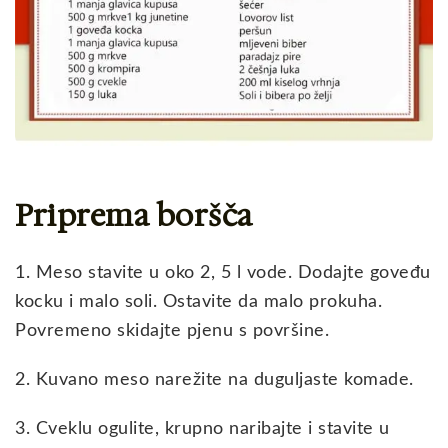
Priprema boršča
1. Meso stavite u oko 2, 5 l vode. Dodajte goveđu
kocku i malo soli. Ostavite da malo prokuha.
Povremeno skidajte pjenu s površine.
2. Kuvano meso narežite na duguljaste komade.
3. Cveklu ogulite, krupno naribajte i stavite u