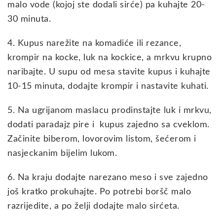
malo vode (kojoj ste dodali sirće) pa kuhajte 20-
30 minuta.
4. Kupus narežite na komadiće ili rezance,
krompir na kocke, luk na kockice, a mrkvu krupno
naribajte. U supu od mesa stavite kupus i kuhajte
10-15 minuta, dodajte krompir i nastavite kuhati.
5. Na ugrijanom maslacu prodinstajte luk i mrkvu,
dodati paradajz pire i kupus zajedno sa cveklom.
Začinite biberom, lovorovim listom, šećerom i
nasjeckanim bijelim lukom.
6. Na kraju dodajte narezano meso i sve zajedno
još kratko prokuhajte. Po potrebi boršč malo
razrijedite, a po želji dodajte malo sirćeta.