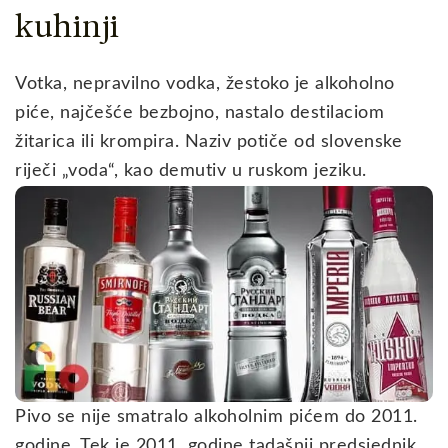
kuhinji
Votka, nepravilno vodka, žestoko je alkoholno
piće, najčešće bezbojno, nastalo destilaciom
žitarica ili krompira. Naziv potiče od slovenske
riječi „voda“, kao demutiv u ruskom jeziku.
Pivo se nije smatralo alkoholnim pićem do 2011.
godine. Tek je 2011. godine tadašnji predsjednik