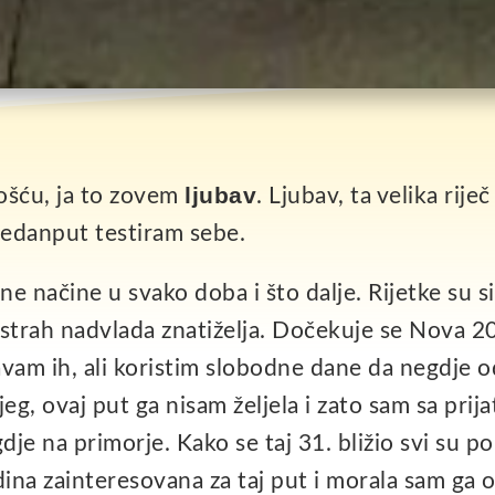
ljubav
ošću, ja to zovem
. Ljubav, ta velika riječ
jedanput testiram sebe.
e načine u svako doba i što dalje. Rijetke su s
u strah nadvlada znatiželja. Dočekuje se Nova 2
avam ih, ali koristim slobodne dane da negdje o
g, ovaj put ga nisam željela i zato sam sa prija
e na primorje. Kako se taj 31. bližio svi su po
edina zainteresovana za taj put i morala sam ga o