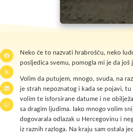
Neko će to nazvati hrabrošću, neko lud
posljedica svemu, pomogla mi je da još 
Volim da putujem, mnogo, svuda, na razn
je strah nepoznatog i kada se pojavi, t
volim te isforsirane datume i ne obiljež
sa dragim ljudima. Iako mnogo volim snije
dogovarala odlazak u Hercegovinu i negdj
iz raznih razloga. Na kraju sam ostala j