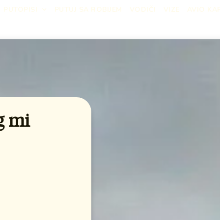
PUTOPISI
PUTUJ SA ROBIJEM
VODIČI
VIZE
AVIO KA
g mi