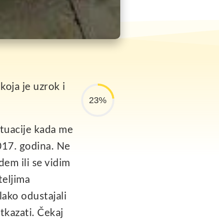
 koja je uzrok i
23%
ituacije kada me
017. godina. Ne
dem ili se vidim
teljima
lako odustajali
tkazati. Čekaj