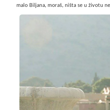
malo Biljana, moraš, ništa se u životu n