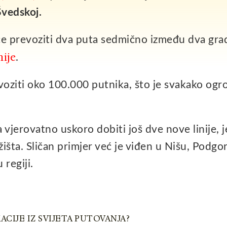
vedskoj.
 će prevoziti dva puta sedmično između dva gra
ije
.
revoziti oko 100.000 putnika, što je svakako og
 vjerovatno uskoro dobiti još dve nove linije, j
išta. Sličan primjer već je viđen u Nišu, Podgori
regiji.
ACIJE IZ SVIJETA PUTOVANJA?