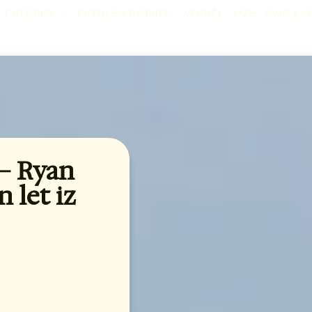
PUTOPISI
PUTUJ SA ROBIJEM
VODIČI
VIZE
AVIO KA
– Ryan
n let iz