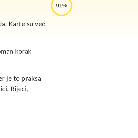
91%
da. Karte su već
roman korak
er je to praksa
ci, Rijeci,