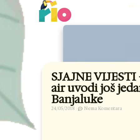
Skip
RIO
to
content
SJAJNE VIJESTI 
air uvodi još jeda
Banjaluke
24/05/2018
Nema Komentara