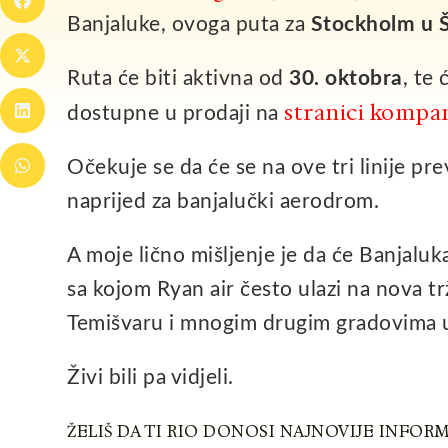
Banjaluke, ovoga puta za
Stockholm u Š
Ruta će biti aktivna od
30. oktobra
, te
stranici kompan
dostupne u prodaji na
Očekuje se da će se na ove tri linije p
naprijed za banjalučki aerodrom.
A moje lično mišljenje je da će Banjaluka
sa kojom Ryan air često ulazi na nova trž
Temišvaru i mnogim drugim gradovima u 
Živi bili pa vidjeli.
ŽELIŠ DA TI RIO DONOSI NAJNOVIJE INFORM