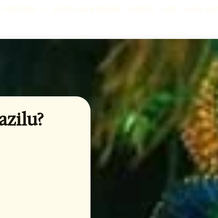
PUTOPISI
PUTUJ SA ROBIJEM
VODIČI
VIZE
AVIO KA
azilu?