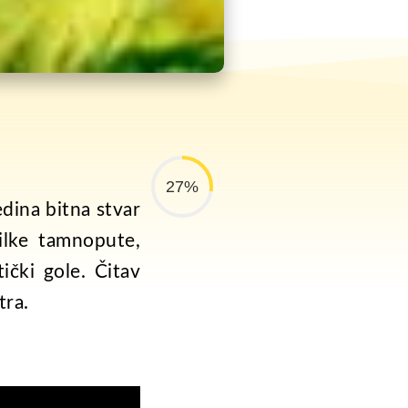
27%
edina bitna stvar
ilke tamnopute,
ički gole. Čitav
tra.