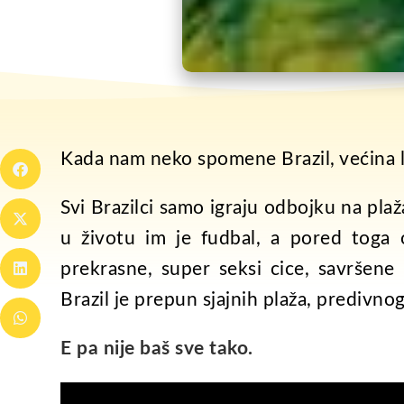
Kada nam neko spomene Brazil, većina lju
Svi Brazilci samo igraju odbojku na plaž
u životu im je fudbal, a pored toga 
prekrasne, super seksi cice, savršene 
Brazil je prepun sjajnih plaža, predivno
E pa nije baš sve tako.