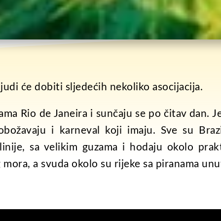
di će dobiti sljedećih nekoliko asocijacija.
ama Rio de Janeira i sunčaju se po čitav dan. J
obožavaju i karneval koji imaju. Sve su Braz
linije, sa velikim guzama i hodaju okolo prakt
g mora, a svuda okolo su rijeke sa piranama unu