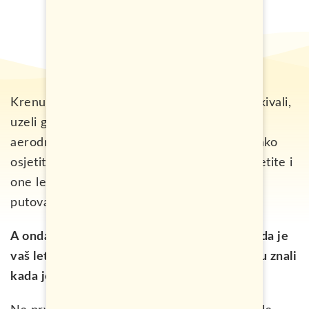
Krenuli ste na putovanje koje ste dugo iščekivali,
uzeli godišnji odmor i uzbuđeni stigli na
aerodrom. Čekirali ste svoj prtljag i već polako
osjetite kako raste uzbuđenje pred put. Osjetite i
one leptiriće u stomaku koji se javljaju pred
putovanja kao što je ovo.
A onda, kao iz vedra neba, dobijate poruku da je
vaš let odgođen i da će vam javiti kada budu znali
kada je novi let.