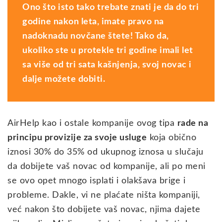
Ono što isto tako trebate znati je da
do tri
godine nakon leta
, imate pravo na
nadoknadu novčane štete! Tako da,
ukoliko ste u protekle tri godine imali let
sa više od tri sata kašnjenja, svoj novac i
dalje možete dobiti.
AirHelp kao i ostale kompanije ovog tipa
rade na
principu provizije za svoje usluge
koja obično
iznosi 30% do 35% od ukupnog iznosa u slučaju
da dobijete vaš novac od kompanije, ali po meni
se ovo opet mnogo isplati i olakšava brige i
probleme. Dakle, vi ne plaćate ništa kompaniji,
već nakon što dobijete vaš novac, njima dajete