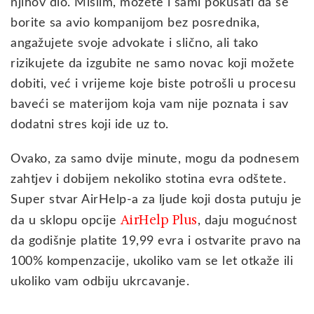
njihov dio. Mislim, možete i sami pokušati da se
borite sa avio kompanijom bez posrednika,
angažujete svoje advokate i slično, ali tako
rizikujete da izgubite ne samo novac koji možete
dobiti, već i vrijeme koje biste potrošli u procesu
baveći se materijom koja vam nije poznata i sav
dodatni stres koji ide uz to.
Ovako, za samo dvije minute, mogu da podnesem
zahtjev i dobijem nekoliko stotina evra odštete.
Super stvar AirHelp-a za ljude koji dosta putuju je
AirHelp Plus
da u sklopu opcije
, daju mogućnost
da godišnje platite 19,99 evra i ostvarite pravo na
100% kompenzacije, ukoliko vam se let otkaže ili
ukoliko vam odbiju ukrcavanje.