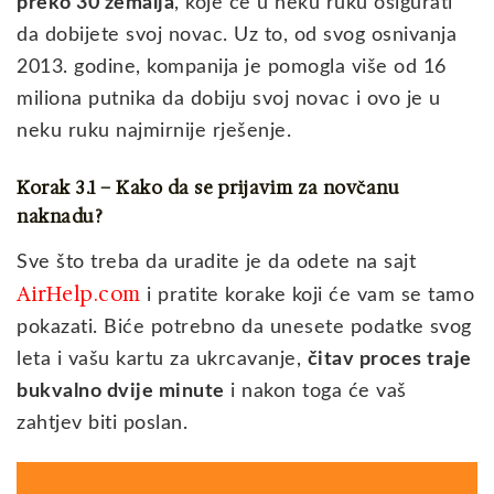
preko 30 zemalja
, koje će u neku ruku osigurati
da dobijete svoj novac. Uz to, od svog osnivanja
2013. godine, kompanija je pomogla više od 16
miliona putnika da dobiju svoj novac i ovo je u
neku ruku najmirnije rješenje.
Korak 3.1 – Kako da se prijavim za novčanu
naknadu?
Sve što treba da uradite je da odete na sajt
AirHelp.com
i pratite korake koji će vam se tamo
pokazati. Biće potrebno da unesete podatke svog
leta i vašu kartu za ukrcavanje,
čitav proces traje
bukvalno dvije minute
i nakon toga će vaš
zahtjev biti poslan.