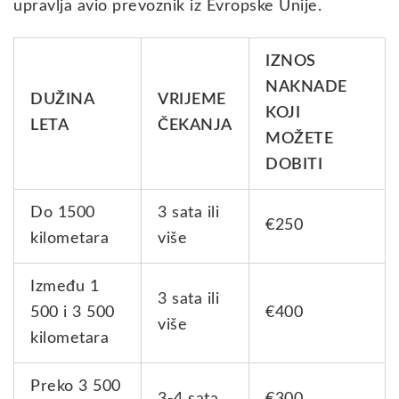
upravlja avio prevoznik iz Evropske Unije.
IZNOS
NAKNADE
DUŽINA
VRIJEME
KOJI
LETA
ČEKANJA
MOŽETE
DOBITI
Do 1500
3 sata ili
€250
kilometara
više
Između 1
3 sata ili
500 i 3 500
€400
više
kilometara
Preko 3 500
3-4 sata
€300