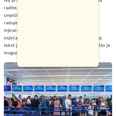
Na prvu ste sigurno šokirani i ne znate šta da
radite. Već ste isplanirali sve i propada vam
smještaj koji ste rezervisali, ture kojima se
radujete. Propada vam odmor o kojem ste
mjesecima maštali. Iskreno, znam kako se
osjećate i glavni razlog zbog kojeg pišem ovaj
tekst je kako bih vam pomogao da izvučete što je
moguće više iz ove situacije.