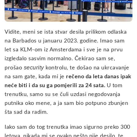
Vidite, meni se ista stvar desila prilikom odlaska
na Barbados u januaru 2023. godine. Imao sam
let sa KLM-om iz Amsterdama i sve je na prvu
izgledalo sasvim normalno. Čekirao sam se,
security
prošao
kontrolu, te došao na ukrcavanje
na sam gate, kada mi je
rečeno da leta danas ipak
neće biti i da su ga pomjerili za 24 sata.
U tom
trenutku, samo su se čuli uzdasi negodovanja
putnika oko mene, a ja sam bio potpuno zbunjen
šta sad da radim.
Iako sam do tog trenutka imao sigurno preko 300
letova, nikada mi se ovako nešto nije desilo, te