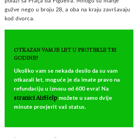
polazi sa Praça da Figueira. Mnogo su manje
gužve nego u broju 28, a oba na kraju završavaju
kod dvorca.
OTKAZAN VAM JE LET U PROTEKLE TRI
GODINE?
Ukoliko vam se nekada desilo da su vam
otkazali let, moguće je da imate pravo na
refundaciju u iznosu od 600 evra! Na
stranici AirHelp
možete u samo dvije
minute provjerit vaš status.