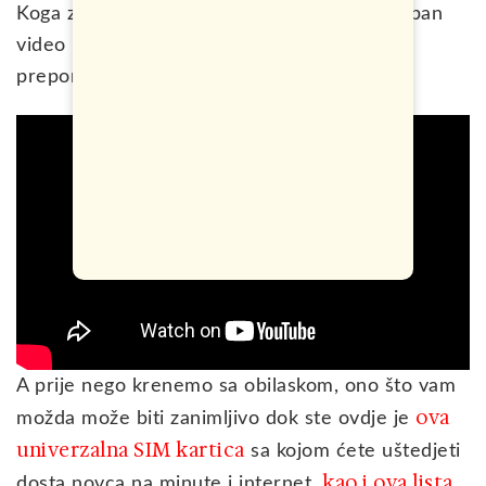
Koga zanima više detalja, snimio sam i poseban
video u kome ćete saznati mnogo lokalnih
preporuka kada dođete ovdje.
A prije nego krenemo sa obilaskom, ono što vam
ova
možda može biti zanimljivo dok ste ovdje je
univerzalna SIM kartica
sa kojom ćete uštedjeti
kao i ova lista
dosta novca na minute i internet,