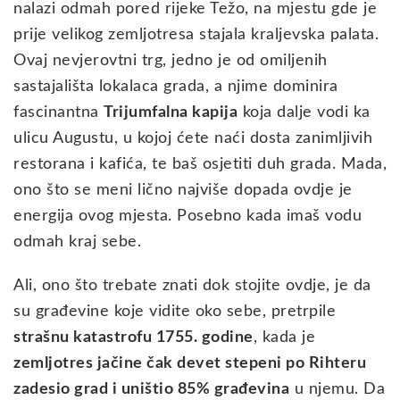
nalazi odmah pored rijeke Težo, na mjestu gde je
prije velikog zemljotresa stajala kraljevska palata.
Ovaj nevjerovtni trg, jedno je od omiljenih
sastajališta lokalaca grada, a njime dominira
fascinantna
Trijumfalna kapija
koja dalje vodi ka
ulicu Augustu, u kojoj ćete naći dosta zanimljivih
restorana i kafića, te baš osjetiti duh grada. Mada,
ono što se meni lično najviše dopada ovdje je
energija ovog mjesta. Posebno kada imaš vodu
odmah kraj sebe.
Ali, ono što trebate znati dok stojite ovdje, je da
su građevine koje vidite oko sebe, pretrpile
strašnu katastrofu 1755. godine
, kada je
zemljotres jačine čak devet stepeni po Rihteru
zadesio grad i uništio 85% građevina
u njemu. Da