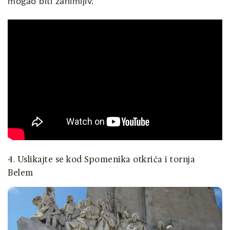
mogao biti zanimljiv.
4. Uslikajte se kod Spomenika otkrića i tornja
Belem