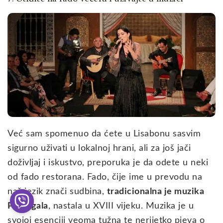
Već sam spomenuo da ćete u Lisabonu sasvim
sigurno uživati u lokalnoj hrani, ali za još jači
doživljaj i iskustvo, preporuka je da odete u neki
od fado restorana. Fado, čije ime u prevodu na
naš jezik znači sudbina,
tradicionalna je muzika
Portugala
, nastala u XVIII vijeku. Muzika je u
svojoj esenciji veoma tužna te nerijetko pjeva o