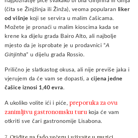
najpoznatije piće svakako bi bila Ginjinha ili Ginja
(čita se Žinjžinja ili Žinža), veoma popularan
liker
od višnje
koji se servira u malim čašicama.
Možete je pronaći u malim kioscima kada se
krene ka dijelu grada Bairo Alto, ali najbolje
A
mjesto da je isprobate je u prodavnici “
Ginjinha
” u dijelu grada Rossio.
Prilično je slatkastog okusa, ali nije previše jaka i
vjerujem da će vam se dopasti, a
cijena jedne
čašice iznosi 1,40 evra
.
preporuka za ovu
A ukoliko volite ići i piće,
zanimljivu gastronomsku turu
koja će vam
otkriti sve čari gastronomije Lisabona.
7. Otiđite na fado večeru i uživajte u muzici