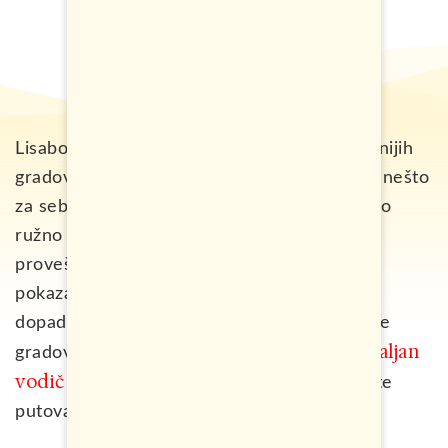
Lisabon je bez dileme jedan od najfascinantnijih
gradova u Evropi, u kojem će svako pronaći nešto
za sebe. Jednostavno, bio bi grijeh reći nešto
ružno protiv ovog grada, a u ovom tekstu
provešću vas svojim omiljenim mjestima i
pokazati vam zbog čega se meni lično toliko
dopada. A koga zanima da obiđe i neke druge
napisao sam ovaj detaljan
gradove u Portugalu,
vodič
o svemu što trebate znati kada budete
putovali u ovu zemlju.