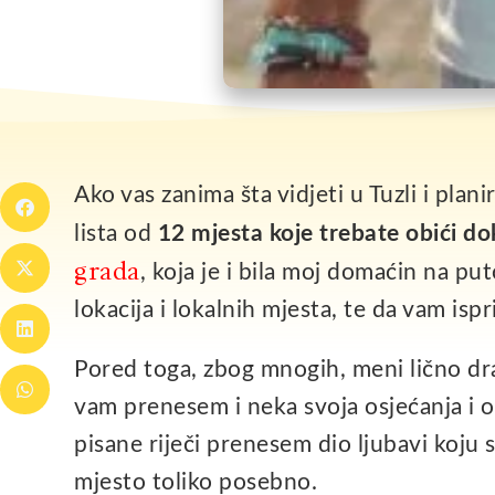
Ako vas zanima šta vidjeti u Tuzli i pla
lista od
12 mjesta koje trebate obići do
grada
, koja je i bila moj domaćin na pu
lokacija i lokalnih mjesta, te da vam isp
Pored toga, zbog mnogih, meni lično drag
vam prenesem i neka svoja osjećanja i o
pisane riječi prenesem dio ljubavi koju
mjesto toliko posebno.