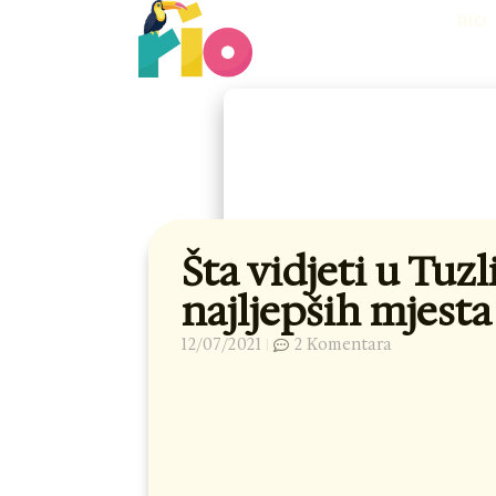
Skip
RIO
to
content
Šta vidjeti u Tuzli
najljepših mjesta
12/07/2021
2 Komentara