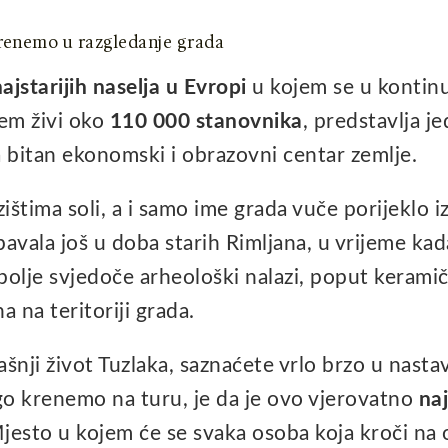
krenemo u razgledanje grada
ajstarijih naselja u Evropi
u kojem se u kontinui
jem živi oko
110 000 stanovnika
, predstavlja j
bitan ekonomski i obrazovni centar zemlje.
ištima soli, a i samo ime grada vuče porijeklo iz 
pavala još u doba starih Rimljana, u vrijeme kad
bolje svjedoče arheološki nalazi, poput kerami
 na teritoriji grada.
ašnji život Tuzlaka, saznaćete vrlo brzo u nast
o krenemo na turu, je da je ovo vjerovatno
naj
jesto u kojem će se svaka osoba koja kroči na 