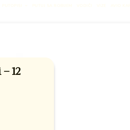
PUTOPISI
PUTUJ SA ROBIJEM
VODIČI
VIZE
AVIO KA
 – 12