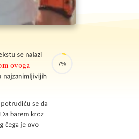
ekstu se nalazi
7%
com ovoga
 najzanimljivijih
, potrudiću se da
. Da barem kroz
g čega je ovo