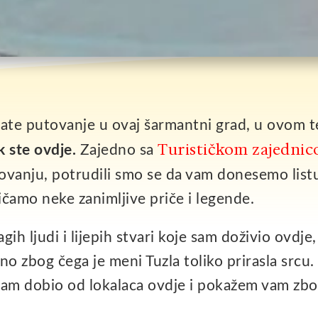
nirate putovanje u ovaj šarmantni grad, u ovom t
Turističkom zajedni
k ste ovdje.
Zajedno sa
tovanju, potrudili smo se da vam donesemo listu
ričamo neke zanimljive priče i legende.
ih ljudi i lijepih stvari koje sam doživio ovdje
no zbog čega je meni Tuzla toliko prirasla srcu
 sam dobio od lokalaca ovdje i pokažem vam zbo