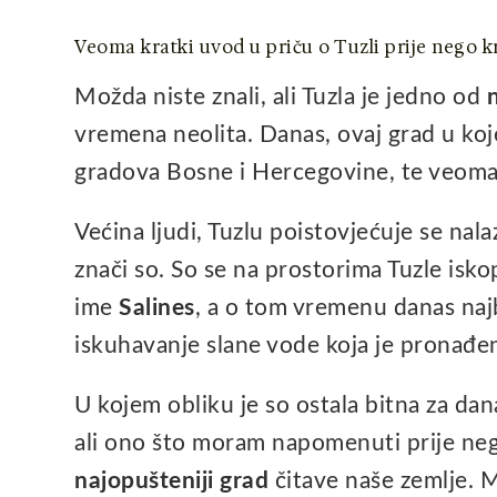
Veoma kratki uvod u priču o Tuzli prije nego 
Možda niste znali, ali Tuzla je jedno od
n
vremena neolita. Danas, ovaj grad u ko
gradova Bosne i Hercegovine, te veoma 
Većina ljudi, Tuzlu poistovjećuje se nalaz
znači so. So se na prostorima Tuzle isko
ime
Salines
, a o tom vremenu danas naj
iskuhavanje slane vode koja je pronađena
U kojem obliku je so ostala bitna za dan
ali ono što moram napomenuti prije neg
najopušteniji grad
čitave naše zemlje. M