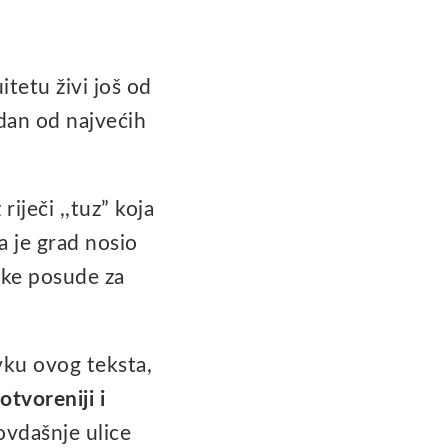
tetu živi još od
edan od najvećih
riječi ,,tuz” koja
a je grad nosio
čke posude za
avku ovog teksta,
otvoreniji i
ovdašnje ulice