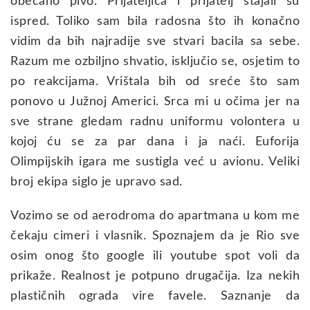
obećano pivo. Prijateljica i prijatelj stajali su
ispred. Toliko sam bila radosna što ih konačno
vidim da bih najradije sve stvari bacila sa sebe.
Razum me ozbiljno shvatio, isključio se, osjetim to
po reakcijama. Vrištala bih od sreće što sam
ponovo u Južnoj Americi. Srca mi u očima jer na
sve strane gledam radnu uniformu volontera u
kojoj ću se za par dana i ja naći. Euforija
Olimpijskih igara me sustigla već u avionu. Veliki
broj ekipa siglo je upravo sad.
Vozimo se od aerodroma do apartmana u kom me
čekaju cimeri i vlasnik. Spoznajem da je Rio sve
osim onog što google ili youtube spot voli da
prikaže. Realnost je potpuno drugačija. Iza nekih
plastičnih ograda vire favele. Saznanje da