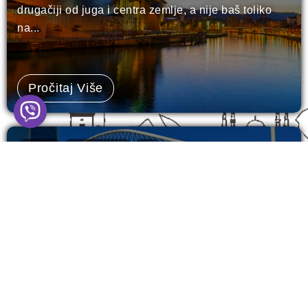
drugačiji od juga i centra zemlje, a nije baš toliko
na...
Pročitaj Više
EVROPA
MOJI PUTOPISI
RIO
Madrid - kompletan VODIČ za glavni
grad Španije! (2026)
Španija je bez dileme moja najdraža evropska
destinacija. Ok, pored Grčke i njenih ostrva koje
toliko...