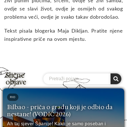
živi punim plućima, srcem, ovdje se živi samba,
ovdje se slavi život, ovdje je osmijeh od svakog
problema veći, ovdje je svako takav dobrodošao.
Tekst pisala blogerka Maja Dikljan. Pratite njene
inspirativne priče na ovom mjestu.
Slične
Search
objave
RIO
Bilbao - priča o gradu koji je odbio da
nestane! (VODIČ 2026)
Ah taj sjever Španije! Kako je samo poseban i