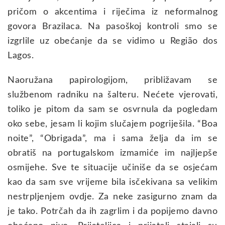
pričom o akcentima i riječima iz neformalnog
govora Brazilaca. Na pasoškoj kontroli smo se
izgrlile uz obećanje da se vidimo u Região dos
Lagos.
Naoružana papirologijom, približavam se
službenom radniku na šalteru. Nećete vjerovati,
toliko je pitom da sam se osvrnula da pogledam
oko sebe, jesam li kojim slučajem pogriješila. “Boa
noite”, “Obrigada”, ma i sama želja da im se
obratiš na portugalskom izmamiće im najljepše
osmijehe. Sve te situacije učiniše da se osjećam
kao da sam sve vrijeme bila isčekivana sa velikim
nestrpljenjem ovdje. Za neke zasigurno znam da
je tako. Potrčah da ih zagrlim i da popijemo davno