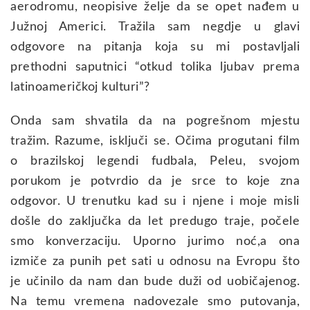
aerodromu, neopisive želje da se opet nađem u
Južnoj Americi. Tražila sam negdje u glavi
odgovore na pitanja koja su mi postavljali
prethodni saputnici “otkud tolika ljubav prema
latinoameričkoj kulturi”?
Onda sam shvatila da na pogrešnom mjestu
tražim. Razume, isključi se. Očima progutani film
o brazilskoj legendi fudbala, Peleu, svojom
porukom je potvrdio da je srce to koje zna
odgovor. U trenutku kad su i njene i moje misli
došle do zaključka da let predugo traje, počele
smo konverzaciju. Uporno jurimo noć,a ona
izmiče za punih pet sati u odnosu na Evropu što
je učinilo da nam dan bude duži od uobičajenog.
Na temu vremena nadovezale smo putovanja,