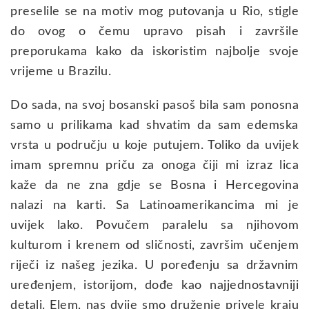
preselile se na motiv mog putovanja u Rio, stigle
do ovog o čemu upravo pisah i završile
preporukama kako da iskoristim najbolje svoje
vrijeme u Brazilu.
Do sada, na svoj bosanski pasoš bila sam ponosna
samo u prilikama kad shvatim da sam edemska
vrsta u području u koje putujem. Toliko da uvijek
imam spremnu priču za onoga čiji mi izraz lica
kaže da ne zna gdje se Bosna i Hercegovina
nalazi na karti. Sa Latinoamerikancima mi je
uvijek lako. Povučem paralelu sa njihovom
kulturom i krenem od sličnosti, završim učenjem
riječi iz našeg jezika. U poređenju sa državnim
uređenjem, istorijom, dođe kao najjednostavniji
detalj. Elem, nas dvije smo druženje privele kraju