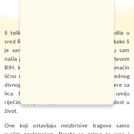
S toliko oduševljenja sam se jutros probudila u
sred Rio de Ženeira da se još uvijek pitam kako li
je san zavarao budno stanje. Poruka koju sam
našla pored kreveta sa mojim imenom i zastavom
BIH, kolač na stolu u kuhinji koji je moj domaćin
lično napravio za dobrodošlicu, su najava jednog
divnog dana. Osmijeh nije mogao da se ispere sa
lica. Nikad nisam imuna na ljude koji umiju
riječima, pojavom, prisustvom da unesu radost u
život.
One koji ostavljaju neizbrisive tragove samo