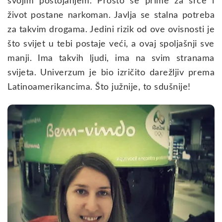
svojim postojanjem. Prosto se prime za srce i
život postane narkoman. Javlja se stalna potreba
za takvim drogama. Jedini rizik od ove ovisnosti je
što svijet u tebi postaje veći, a ovaj spoljašnji sve
manji. Ima takvih ljudi, ima na svim stranama
svijeta. Univerzum je bio izričito darežljiv prema
Latinoamerikancima. Što južnije, to sdušnije!