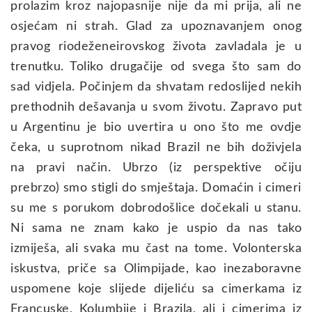
prolazim kroz najopasnije nije da mi prija, ali ne
osjećam ni strah. Glad za upoznavanjem onog
pravog riodeženeirovskog života zavladala je u
trenutku. Toliko drugačije od svega što sam do
sad vidjela. Počinjem da shvatam redoslijed nekih
prethodnih dešavanja u svom životu. Zapravo put
u Argentinu je bio uvertira u ono što me ovdje
čeka, u suprotnom nikad Brazil ne bih doživjela
na pravi način. Ubrzo (iz perspektive očiju
prebrzo) smo stigli do smještaja. Domaćin i cimeri
su me s porukom dobrodošlice dočekali u stanu.
Ni sama ne znam kako je uspio da nas tako
izmiješa, ali svaka mu čast na tome. Volonterska
iskustva, priče sa Olimpijade, kao inezaboravne
uspomene koje slijede dijeliću sa cimerkama iz
Francuske, Kolumbije i Brazila, ali i cimerima iz