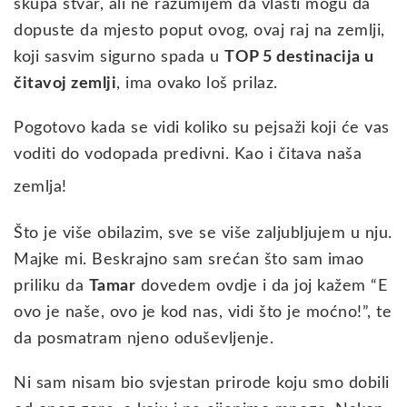
skupa stvar, ali ne razumijem da vlasti mogu da
dopuste da mjesto poput ovog, ovaj raj na zemlji,
koji sasvim sigurno spada u
TOP 5 destinacija u
čitavoj zemlji
, ima ovako loš prilaz.
Pogotovo kada se vidi koliko su pejsaži koji će vas
voditi do vodopada predivni. Kao i čitava naša
zemlja!
Što je više obilazim, sve se više zaljubljujem u nju.
Majke mi. Beskrajno sam srećan što sam imao
priliku da
Tamar
dovedem ovdje i da joj kažem “E
ovo je naše, ovo je kod nas, vidi što je moćno!”, te
da posmatram njeno oduševljenje.
Ni sam nisam bio svjestan prirode koju smo dobili