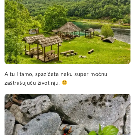
A tu i tamo, spazićete neku super moćnu
zaštrašujuću životinju.