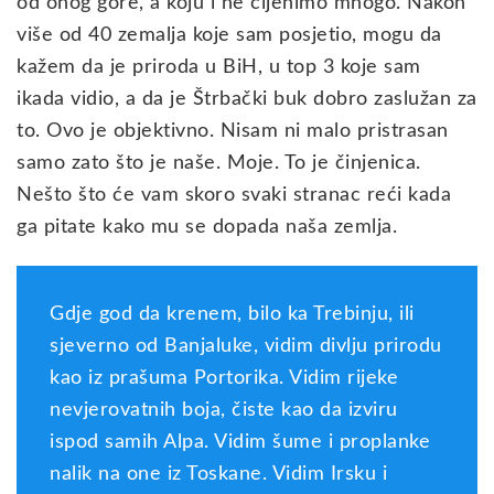
od onog gore, a koju i ne cijenimo mnogo. Nakon
više od 40 zemalja koje sam posjetio, mogu da
kažem da je priroda u BiH, u top 3 koje sam
ikada
vidio, a da je Štrbački buk dobro zaslužan za
to. Ovo je objektivno. Nisam ni malo pristrasan
samo zato što je naše. Moje. To je činjenica.
Nešto što će vam skoro svaki stranac reći kada
ga pitate kako mu se dopada naša zemlja.
Gdje god da krenem, bilo ka Trebinju, ili
sjeverno od Banjaluke, vidim divlju prirodu
kao iz prašuma Portorika. Vidim rijeke
nevjerovatnih boja, čiste kao da izviru
ispod samih Alpa. Vidim šume i proplanke
nalik na one iz Toskane. Vidim Irsku i