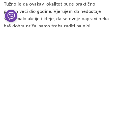
Tužno je da ovakav lokalitet bude praktično
prazan veći dio godine. Vjerujem da nedostaje
samo malo akcije i ideje, da se ovdje napravi neka
baš dobra priča, samo treba raditi na njoj.
Ukoliko vas zanima, napravio sam i ovaj
video sa 10 najljepših mjesta u Bosni i
Hercegovini, sa dosta korisnih savjeta i
informacija iz prve ruke.
[embedyt] https://www.youtube.com/watch?
v=dTIHl4jyMW8[/embedyt]