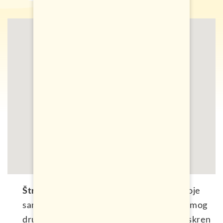
Štrbački buk na Uni
je najbolje mjesto koje
sam posjetio u BiH, bile su riječi jednog mog
drugara, sa kojim ponekad igram tenis. Iskren