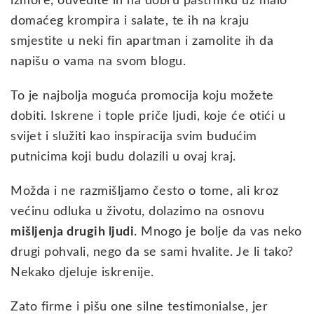
izmore, odvedite ih na dobru pastrmku uz malo
domaćeg krompira i salate, te ih na kraju
smjestite u neki fin apartman i zamolite ih da
napišu o vama na svom blogu.
To je najbolja moguća promocija koju možete
dobiti. Iskrene i tople priče ljudi, koje će otići u
svijet i služiti kao inspiracija svim budućim
putnicima koji budu dolazili u ovaj kraj.
Možda i ne razmišljamo često o tome, ali kroz
većinu odluka u životu, dolazimo na osnovu
mišljenja drugih ljudi
. Mnogo je bolje da vas neko
drugi pohvali, nego da se sami hvalite. Je li tako?
Nekako djeluje iskrenije.
Zato firme i pišu one silne testimonialse, jer