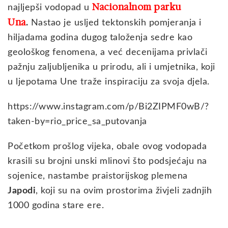
Nacionalnom parku
najljepši vodopad u
Una
.
Nastao je usljed tektonskih pomjeranja i
hiljadama godina dugog taloženja sedre kao
geološkog fenomena, a već decenijama privlači
pažnju zaljubljenika u prirodu, ali i umjetnika, koji
u ljepotama Une traže inspiraciju za svoja djela.
https://www.instagram.com/p/Bi2ZIPMF0wB/?
taken-by=rio_price_sa_putovanja
Početkom prošlog vijeka, obale ovog vodopada
krasili su brojni unski mlinovi što podsjećaju na
sojenice, nastambe praistorijskog plemena
Japodi
, koji su na ovim prostorima živjeli zadnjih
1000 godina stare ere.