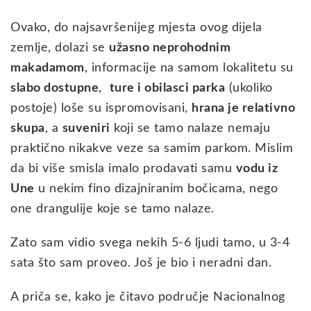
Ovako, do najsavršenijeg mjesta ovog dijela
zemlje, dolazi se
užasno neprohodnim
makadamom
, informacije na samom lokalitetu su
slabo dostupne
,
ture i obilasci parka
(ukoliko
postoje) loše su ispromovisani,
hrana je relativno
skupa
, a
suveniri
koji se tamo nalaze nemaju
praktično nikakve veze sa samim parkom. Mislim
da bi više smisla imalo prodavati samu
vodu iz
Une
u nekim fino dizajniranim bočicama, nego
one drangulije koje se tamo nalaze.
Zato sam vidio svega nekih 5-6 ljudi tamo, u 3-4
sata što sam proveo. Još je bio i neradni dan.
A priča se, kako je čitavo područje Nacionalnog