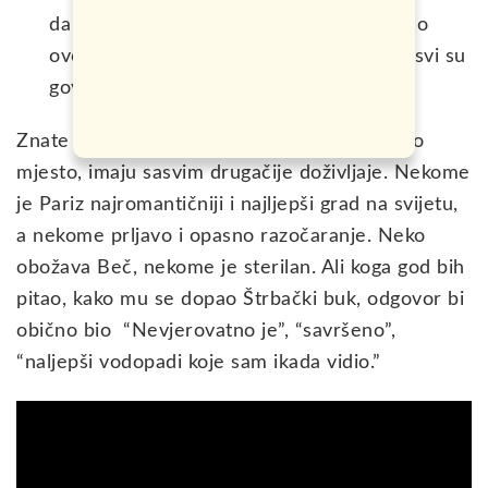
da budem, mnogo ljudi mi je već pričalo o
ovom mjestu. Ono što je najzanimljviije, svi su
govorili isto.
Znate kako često ljudi, koji posjete određeno
mjesto, imaju sasvim drugačije doživljaje. Nekome
je Pariz najromantičniji i najljepši grad na svijetu,
a nekome prljavo i opasno razočaranje. Neko
obožava Beč, nekome je sterilan. Ali koga god bih
pitao, kako mu se dopao Štrbački buk, odgovor bi
obično bio “Nevjerovatno je”, “savršeno”,
“naljepši vodopadi koje sam ikada vidio.”