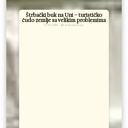
Štrbački buk na Uni – turističko
čudo zemlje sa velikim problemima
17/05/2018
16 Komentara