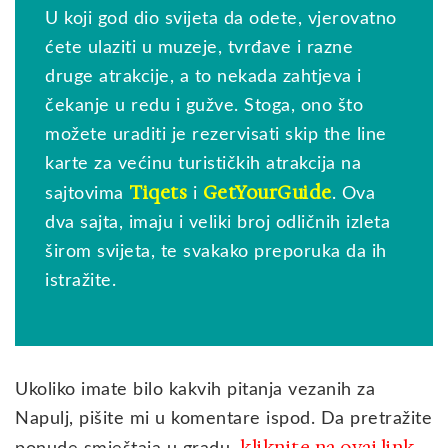
U koji god dio svijeta da odete, vjerovatno
ćete ulaziti u muzeje, tvrđave i razne
druge atrakcije, a to nekada zahtjeva i
čekanje u redu i gužve. Stoga, ono što
možete uraditi je rezervisati skip the line
karte za većinu turističkih atrakcija na
Tiqets
GetYourGuide
sajtovima
i
. Ova
dva sajta, imaju i veliki broj odličnih izleta
širom svijeta, te svakako preporuka da ih
istražite.
Ukoliko imate bilo kakvih pitanja vezanih za
Napulj, pišite mi u komentare ispod. Da pretražite
kliknite na ovaj link