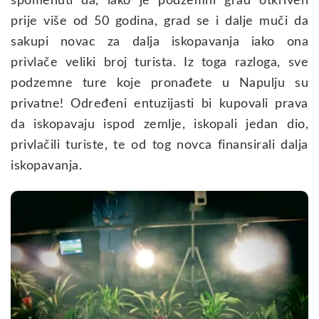
spomenuti da, iako je podzemni grad otkriven
prije više od 50 godina, grad se i dalje muči da
sakupi novac za dalja iskopavanja iako ona
privlače veliki broj turista. Iz toga razloga, sve
podzemne ture koje pronađete u Napulju su
privatne! Određeni entuzijasti bi kupovali prava
da iskopavaju ispod zemlje, iskopali jedan dio,
privlačili turiste, te od tog novca finansirali dalja
iskopavanja.