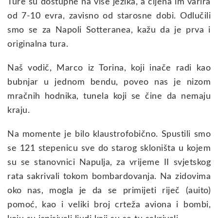
Ture su dostupne na više jezika, a cijena im varira
od 7-10 evra, zavisno od starosne dobi. Odlučili
smo se za Napoli Sotteranea, kažu da je prva i
originalna tura.
Naš vodič, Marco iz Torina, koji inače radi kao
bubnjar u jednom bendu, poveo nas je nizom
mračnih hodnika, tunela koji se čine da nemaju
kraju.
Na momente je bilo klaustrofobično. Spustili smo
se 121 stepenicu sve do starog skloništa u kojem
su se stanovnici Napulja, za vrijeme II svjetskog
rata sakrivali tokom bombardovanja. Na zidovima
oko nas, mogla je da se primijeti riječ (auito)
pomoć, kao i veliki broj crteža aviona i bombi,