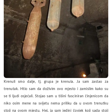
Krenuli smo dalje, tj. grupa je krenula. Ja sam zastao za
trenutak. Htio sam da doživim ovo mjesto i zamislim kako su
se ti ljudi osjećali. Stojao sam u tišini fasciniran činjenicom da
niko osim mene na svijetu nema priliku da u ovom trenutku
stoji na ovom mjestu. Hej, ja sam jedini čovjek koji sada stoji