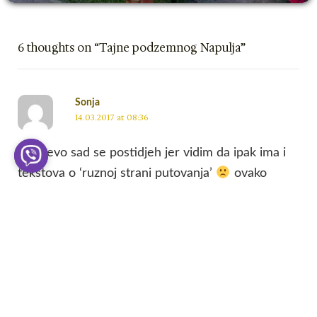
6 thoughts on “Tajne podzemnog Napulja”
Sonja
14.03.2017 at 08:36
Joj …evo sad se postidjeh jer vidim da ipak ima i
tekstova o ‘ruznoj strani putovanja’
ovako
nesto se i nama desilo, jednostavno nekad
apsolutno nista ne ide normalnim tokom..ali treba
putovati da se taj utisak popravi
Reply