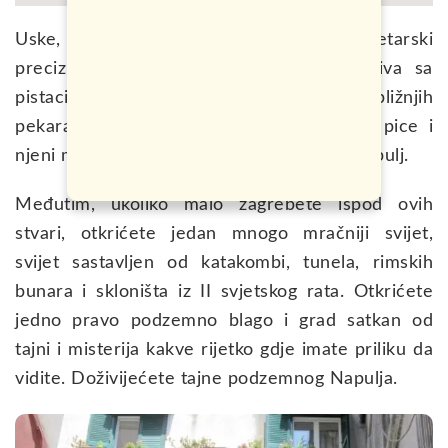
Uske, krivudave ulice, kroz kojih milimetarski
precizno prolaze mali skuteri, miris peciva sa
pistacijama koji mami posjetioce iz obližnjih
pekara, barokne crkve i raskošne palata, pice i
njeni majstori, Vezuv i Kapri. Sve ovo je Napulj.
Međutim, ukoliko malo zagrebete ispod ovih
stvari, otkrićete jedan mnogo mračniji svijet,
svijet sastavljen od katakombi, tunela, rimskih
bunara i skloništa iz II svjetskog rata. Otkrićete
jedno pravo podzemno blago i grad satkan od
tajni i misterija kakve rijetko gdje imate priliku da
vidite. Doživijećete tajne podzemnog Napulja.