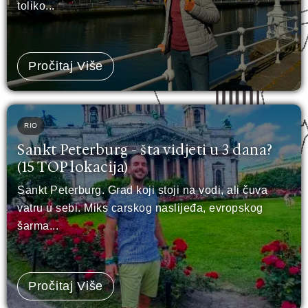
toliko...
Pročitaj Više
RIO
Sankt Peterburg - šta vidjeti u 3 dana?
(15 TOP lokacija)
Sankt Peterburg. Grad koji stoji na vodi, ali čuva
vatru u sebi. Miks carskog naslijeđa, evropskog
šarma...
Pročitaj Više