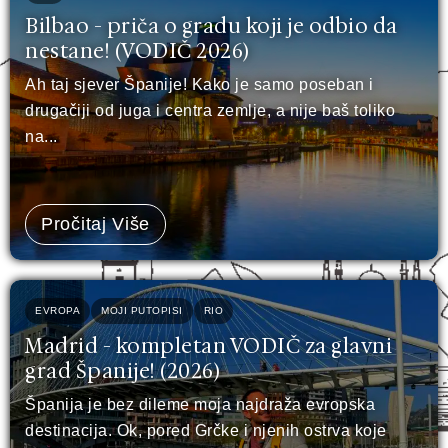
Bilbao - priča o gradu koji je odbio da
nestane! (VODIČ 2026)
Ah taj sjever Španije! Kako je samo poseban i
drugačiji od juga i centra zemlje, a nije baš toliko
na...
Pročitaj Više
EVROPA
MOJI PUTOPISI
RIO
Madrid - kompletan VODIČ za glavni
grad Španije! (2026)
Španija je bez dileme moja najdraža evropska
destinacija. Ok, pored Grčke i njenih ostrva koje