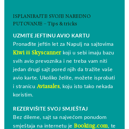
ISPLANIRAJTE SVOJE NAREDNO
PUTOVANJE – Tips & tricks
UZMITE JEFTINU AVIO KARTU
Pronađite jeftin let za Napulj na sajtovima
Kiwi
Skyscanner
ili
koji u sebi imaju bazu
svih avio prevoznika i ne treba vam niti
jedan drugi sajt pored njih da tražite vaše
avio karte. Ukoliko želite, možete isprobati
Aviasales
i stranicu
, koju isto tako nekada
koristim.
REZERVIŠITE SVOJ SMJEŠTAJ
Bez dileme, sajt sa najvećom ponudom
Booking.com
smještaja na internetu je
, te