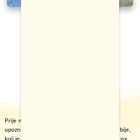
Prije nekoliko mjeseci, imao sam priliku da
upoznam Borisa. Boris je teniski trener iz Srbije,
koji je svoje tenisko znanje dijelio sa ljudima na