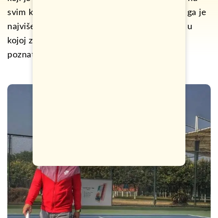
svim krajevima svijeta. Saznajte koje mjesto ga je
najviše dojmilo, gdje bi najviše volio da radi, u
kojoj zemlji je najbolje zarađivao i koju je to
poznatu teniserku ugostio.