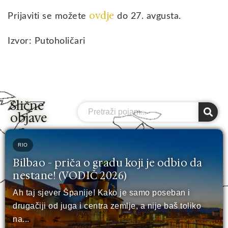
ovdje
Prijaviti se možete
do 27. avgusta.
Izvor: Putoholičari
Slične
Search
objave
RIO
Bilbao - priča o gradu koji je odbio da
nestane! (VODIČ 2026)
Ah taj sjever Španije! Kako je samo poseban i
drugačiji od juga i centra zemlje, a nije baš toliko
na...