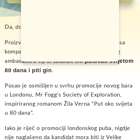
Da, dobro si pročitao.
Bombay Sapphire
Proizvođač gina
zajedno sa
kompanijom Inception Group traži globalnog
putovati svijetom
ambasadora čiji bi zadatak bio
80 dana i piti gin
.
Posao je osmišljen u svrhu promocije novog bara
u Londonu, Mr Fogg’s Society of Exploration,
inspiriranog romanom Žila Verna “Put oko svijeta
u 80 dana”.
Iako je riječ o promociji londonskog puba, nigdje
nije naglašeno da kandidat mora biti iz Velike