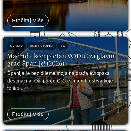
Pročitaj Više
EVROPA
MOJI PUTOPISI
RIO
Madrid - kompletan VODIČ za glavni
grad Španije! (2026)
Španija je bez dileme moja najdraža evropska
destinacija. Ok, pored Grčke i njenih ostrva koje
toliko...
Pročitaj Više