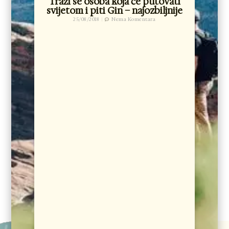
Traži se osoba koja će putovati
svijetom i piti Gin – najozbiljnije
25/08/2018
Nema Komentara