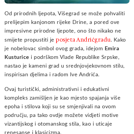
Od prirodnih ljepota, Višegrad se može pohvaliti
prelijepim kanjonom rijeke Drine, a pored ove
impresivne prirodne ljepote, ono što nikako ne
posjeta Andrićgradu
smijete propustiti je
. Kako
je nobelovac simbol ovog grada, idejom
Emira
Kusturice
i podrškom Vlade Republike Srpske,
nastao je kameni grad u srednjovjekovnom stilu,
inspirisan djelima i radom Ive Andrića.
Ovaj turistički, administrativni i edukativni
kompleks zamišljen je kao mjesto spajanja više
epoha i stilova koji su se smjenjivali na ovom
području, pa tako ovdje možete vidjeti motive
vizantijskog i otomanskog stila, kao i uticaje
renesanse i klasicizma.