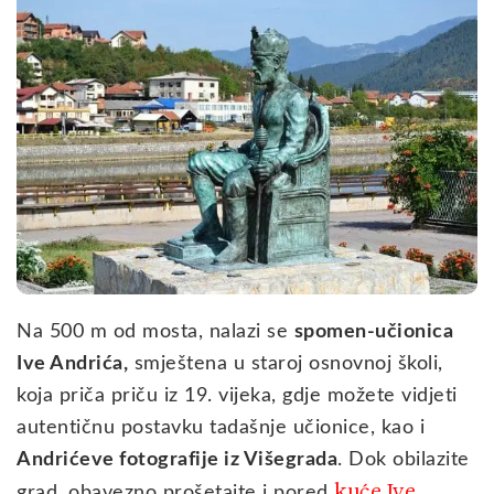
Na 500 m od mosta, nalazi se
spomen-učionica
Ive Andrića,
smještena u staroj osnovnoj školi,
koja priča priču iz 19. vijeka, gdje možete vidjeti
autentičnu postavku tadašnje učionice, kao i
Andrićeve fotografije iz Višegrada
. Dok obilazite
kuće Ive
grad, obavezno prošetajte i pored