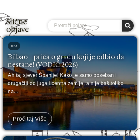
Slične
Search
objave
RIO
Bilbao - priča o gradu koji je odbio da
nestane! (VODIČ 2026)
Ah taj sjever Španije! Kako je samo poseban i
drugačiji od juga i centra zemlje, a nije baš toliko
na...
Pročitaj Više