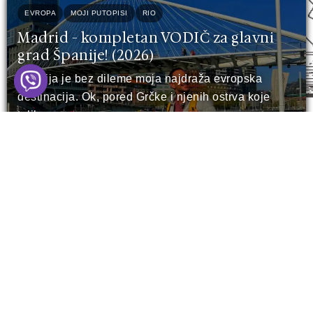
EVROPA
MOJI PUTOPISI
RIO
Madrid - kompletan VODIČ za glavni
grad Španije! (2026)
Španija je bez dileme moja najdraža evropska
destinacija. Ok, pored Grčke i njenih ostrva koje
toliko...
Pročitaj Više
RIO
Sankt Peterburg - šta vidjeti u 3 dana?
(15 TOP lokacija)
Sankt Peterburg. Grad koji stoji na vodi, ali čuva